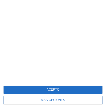
HACE 5 HORAS
La Policía expulsa a Marruecos al
detenido tras entrar en una casa y
meterse en la cama de su dueña
HACE 7 HORAS
ACEPTO
MÁS OPCIONES