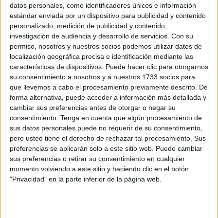
datos personales, como identificadores únicos e información
Related
Posts
estándar enviada por un dispositivo para publicidad y contenido
personalizado, medición de publicidad y contenido,
Qué pena, qué pena
investigación de audiencia y desarrollo de servicios.
Con su
HACE 4 HORAS
permiso, nosotros y nuestros socios podemos utilizar datos de
localización geográfica precisa e identificación mediante las
Defender a Ceuta, está por encima de las
características de dispositivos. Puede hacer clic para otorgarnos
siglas
su consentimiento a nosotros y a nuestros 1733 socios para
que llevemos a cabo el procesamiento previamente descrito. De
HACE 4 HORAS
forma alternativa, puede acceder a información más detallada y
¡Rápido, rápido!: las mafias se forran
cambiar sus preferencias antes de otorgar o negar su
sacando inmigrantes de Ceuta
consentimiento.
Tenga en cuenta que algún procesamiento de
sus datos personales puede no requerir de su consentimiento,
HACE 5 HORAS
pero usted tiene el derecho de rechazar tal procesamiento. Sus
preferencias se aplicarán solo a este sitio web. Puede cambiar
Un inmigrante intenta la entrada en
sus preferencias o retirar su consentimiento en cualquier
Ceuta desde Marruecos en parapente
momento volviendo a este sitio y haciendo clic en el botón
HACE 5 HORAS
"Privacidad" en la parte inferior de la página web.
La playa del Trampolín estrena diez
baños y treinta duchas para atender a los
inmigrantes