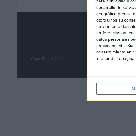
para publicidad y co
desarrollo de servici
geográfica precisa e 
otorgarnos su conse
previamente descrito
preferencias antes d
datos personales pue
procesamiento. Sus p
consentimiento en cu
Grupo Faro
Publicida
inferior de la página
Grupo Faro © 2023
M