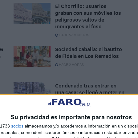
El Chorrillo: usuarios
graban con sus móviles los
peligrosos saltos de
inmigrantes al foso
HACE 57 MINUTOS
 6
Sociedad caballa: el bautizo
a
de Fidela en Los Remedios
HACE 2 HORAS
Condenado tras entrar en
una casa: se llegó a meter en
la cama de su dueña
n
HACE 3 HORAS
Su privacidad es importante para nosotros
s 1733
socios
almacenamos y/o accedemos a información en un disposit
sonales, como identificadores únicos e información estándar enviada 