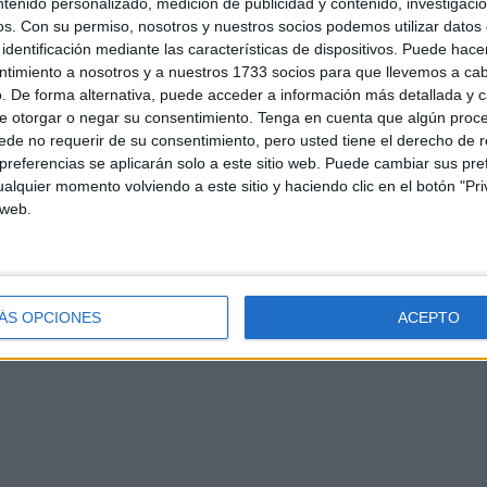
ntenido personalizado, medición de publicidad y contenido, investigaci
os.
Con su permiso, nosotros y nuestros socios podemos utilizar datos 
identificación mediante las características de dispositivos. Puede hacer
ntimiento a nosotros y a nuestros 1733 socios para que llevemos a ca
. De forma alternativa, puede acceder a información más detallada y 
e otorgar o negar su consentimiento.
Tenga en cuenta que algún proc
de no requerir de su consentimiento, pero usted tiene el derecho de r
referencias se aplicarán solo a este sitio web. Puede cambiar sus pref
alquier momento volviendo a este sitio y haciendo clic en el botón "Pri
d
Contacto
Aviso legal – Protección de datos
Política de cookies
P
 web.
ÁS OPCIONES
ACEPTO