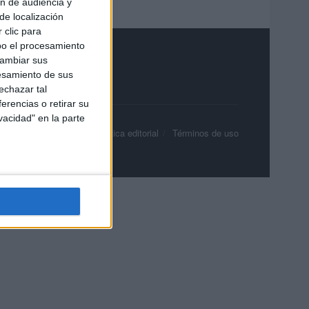
ón de audiencia y
de localización
 clic para
bo el procesamiento
cambiar sus
esamiento de sus
echazar tal
erencias o retirar su
vacidad" en la parte
olítica de privacidad
Política editorial
Términos de uso