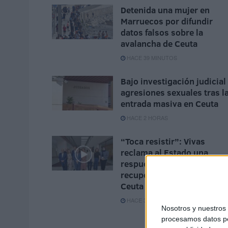
Detenida una mujer en
Marruecos por difundir
datos falsos sobre la
avalancha de Ceuta
HACE 39 MINUTOS
Bajo investigación judicial
agresiones sexuales tras l
entrada masiva en Ceuta
HACE 2 HORAS
“Toca resistir”: Vivas
reclama al Estado una
respuesta inmediata para
recuperar la normalidad e
Ceuta
HACE 3 HORAS
Nosotros y nuestro
procesamos datos per