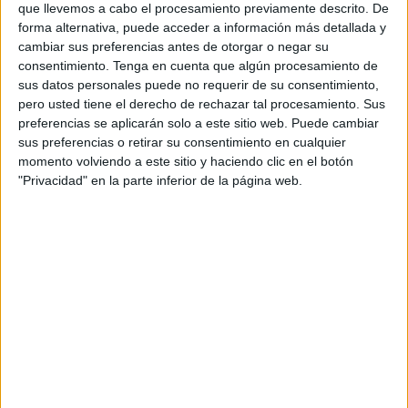
que llevemos a cabo el procesamiento previamente descrito. De
con servilletas.
forma alternativa, puede acceder a información más detallada y
Al leer esto, rápidamente fui en compañía de Elvira
cambiar sus preferencias antes de otorgar o negar su
Espresati al lugar de lo ocurrido en busca del pobre zorro
consentimiento.
Tenga en cuenta que algún procesamiento de
con la esperanza de que aún estuviese vivo y poder
sus datos personales puede no requerir de su consentimiento,
pero usted tiene el derecho de rechazar tal procesamiento. Sus
socorrerlo.
preferencias se aplicarán solo a este sitio web. Puede cambiar
En un principio no lo encontrábamos, miramos a lo largo
sus preferencias o retirar su consentimiento en cualquier
de la cuneta y no había nada; recorrimos la zona más a
momento volviendo a este sitio y haciendo clic en el botón
fondo y...ahí estaba, tumbado, inerte, sin aliento, sin vida.
"Privacidad" en la parte inferior de la página web.
Yacía sobre la húmeda hierba, no sé si alguien lo dejó ahí
o si él se desplazó a ese lugar para morir; sólo estaba a
unos metros de la carretera...
Llamamos al 112 a las 5.25 de la tarde para que
recogieran el cadáver; nos quedamos allí esperando hasta
las 6.00 y aún no había llegado NADIE. Murió en soledad,
sin auxilio, tirado como si fuese basura; a nadie le importó,
nadie se preocupó por él porque "sólo" era un zorro. Sí, un
zorro, ese animal que mata gallinas, que roba comida y