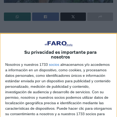
La persona que lo encontró tuvo
que irse y lo dejó en la cuneta
Su privacidad es importante para
"tapado" con servilletas
nosotros
Nosotros y nuestros 1733
socios
almacenamos y/o accedemos
El día 3 de diciembre leí una publicación en Facebook
a información en un dispositivo, como cookies, y procesamos
sobre el atropello de un ejemplar de zorro la madrugada
datos personales, como identificadores únicos e información
del sábado en las inmediaciones de la carretera de la
estándar enviada por un dispositivo para publicidad y contenido
personalizado, medición de publicidad y contenido,
playa del Trampolín; por lo que comentaron estaba vivo en
investigación de audiencia y desarrollo de servicios.
Con su
el momento que fue encontrado. Habían llamado al 112
permiso, nosotros y nuestros socios podemos utilizar datos de
para que el personal correspondiente fuera a
localización geográfica precisa e identificación mediante las
recogerlo...pero allí no se presentó nadie. La persona que
características de dispositivos. Puede hacer clic para otorgarnos
lo encontró tuvo que irse y lo dejó en la cuneta "tapado"
su consentimiento a nosotros y a nuestros 1733 socios para