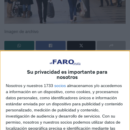
Imagen de archivo
Estoy dentro de una burbuja, ella me protege de todo el
exterior. Veo como me intentan intimidar a través de las
Su privacidad es importante para
miradas, o quizás sea asegurarse que estoy dentro y que
nosotros
me estoy empapando de todo lo que está haciendo.
Nosotros y nuestros 1733
socios
almacenamos y/o accedemos
a información en un dispositivo, como cookies, y procesamos
Son unas incógnitas tan grandes, como ganas de salir de
datos personales, como identificadores únicos e información
ella.
estándar enviada por un dispositivo para publicidad y contenido
personalizado, medición de publicidad y contenido,
Pero no saben que yo deseo estar con él, pero por
investigación de audiencia y desarrollo de servicios.
Con su
prevención hacia mi salud, no puedo estar junto a él y
permiso, nosotros y nuestros socios podemos utilizar datos de
localización geográfica precisa e identificación mediante las
estar en una libertad coartada por algo que me dicen: “Es