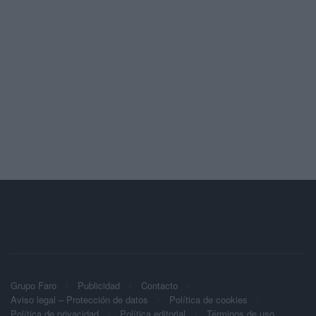
Grupo Faro
Publicidad
Contacto
Aviso legal – Protección de datos
Política de cookies
Política de privacidad
Política editorial
Términos de uso