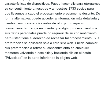
características de dispositivos. Puede hacer clic para otorgarnos
bueno para ti”.
su consentimiento a nosotros y a nuestros 1733 socios para
que llevemos a cabo el procesamiento previamente descrito. De
Pero mis adentros desean gozar de algo que yo le digo
forma alternativa, puede acceder a información más detallada y
exploración.
cambiar sus preferencias antes de otorgar o negar su
consentimiento.
Tenga en cuenta que algún procesamiento de
Conocer a aquel hombre, saber qué es lo que piensa,
sus datos personales puede no requerir de su consentimiento,
desea, tiene dentro de él, para poder estar en el exterior y
pero usted tiene el derecho de rechazar tal procesamiento. Sus
poder hacer lo que le dé en caga.
preferencias se aplicarán solo a este sitio web. Puede cambiar
sus preferencias o retirar su consentimiento en cualquier
Yo mientras solo puedo verles, y en mi mundo deseo
momento volviendo a este sitio y haciendo clic en el botón
"Privacidad" en la parte inferior de la página web.
comunicarme con todos ellos.
Me dan libros y los leo. Me gustan los de aventuras, donde
estoy en otros sitios, otras estancias, no las que conozco
ahora.
Esos colores diferentes, esas personas que tienen tantos
poderes, en especial la libertad, de poder escoger estar
donde deseen.