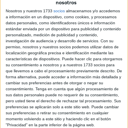
trata de un hombre de 88 años con una patología previa
nosotros
grave.
Nosotros y nuestros 1733
socios
almacenamos y/o accedemos
a información en un dispositivo, como cookies, y procesamos
“¡No podemos estar impasibles! El esfuerzo de nuestros
datos personales, como identificadores únicos e información
servicios públicos no es suficiente: ¡Respeta las medidas!
estándar enviada por un dispositivo para publicidad y contenido
personalizado, medición de publicidad y contenido,
#estonoesunjuego”, expone en un mensaje la Delegación.
investigación de audiencia y desarrollo de servicios.
Con su
No han trascendido más datos de la persona fallecida ya
permiso, nosotros y nuestros socios podemos utilizar datos de
que Ingesa no ha aportado información al respecto. Por
localización geográfica precisa e identificación mediante las
vez primera es la Delegación la que confirma una muerte
características de dispositivos. Puede hacer clic para otorgarnos
su consentimiento a nosotros y a nuestros 1733 socios para
por Covid en nuestra ciudad".
que llevemos a cabo el procesamiento previamente descrito. De
forma alternativa, puede acceder a información más detallada y
Ya son 15 los
fallecidos
en la ciudad desde que se
cambiar sus preferencias antes de otorgar o negar su
produjo la pandemia. La semana pasada fueron dos los
consentimiento.
Tenga en cuenta que algún procesamiento de
fallecidos.
La muerte ahora confirmada se produce en
sus datos personales puede no requerir de su consentimiento,
un momento críticos de casos
.
pero usted tiene el derecho de rechazar tal procesamiento. Sus
preferencias se aplicarán solo a este sitio web. Puede cambiar
sus preferencias o retirar su consentimiento en cualquier
momento volviendo a este sitio y haciendo clic en el botón
"Privacidad" en la parte inferior de la página web.