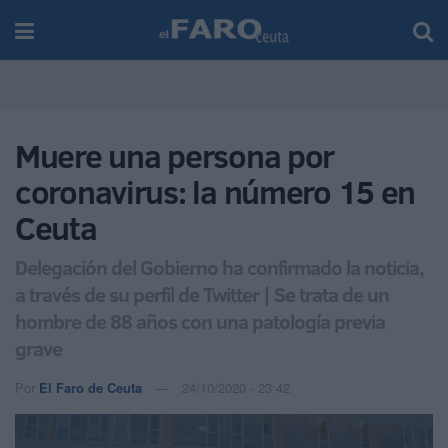
Muere una persona por
coronavirus: la número 15 en
Ceuta
Delegación del Gobierno ha confirmado la noticia,
a través de su perfil de Twitter | Se trata de un
hombre de 88 años con una patología previa
grave
Por
El Faro de Ceuta
24/10/2020 - 23:42