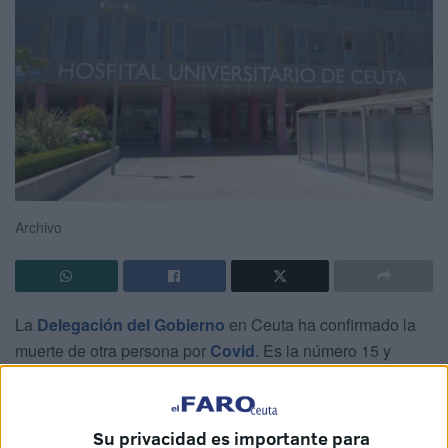
Archivo
La
Delegación del Gobierno
en Ceuta ha confirmado la
muerte de otra persona por
Covid
. Es la número 15 y
desde la administración de la plaza de los Reyes han
expresado en un mensaje de twitter su “lamento” por esta
muerte y han mostrado sus “condolencias a su familia”. Se
Su privacidad es importante para