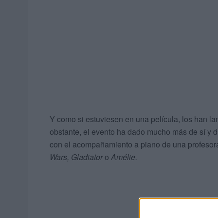
Y como si estuviesen en una película, los han la
obstante, el evento ha dado mucho más de sí y du
con el acompañamiento a piano de una profesora,
Wars,
Gladiator
o
Amélie.