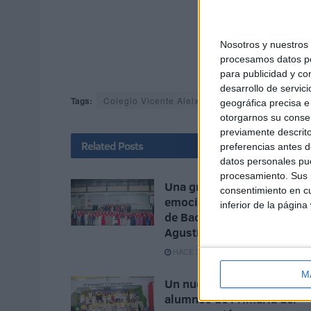
Nosotros y nuestro
procesamos datos per
para publicidad y co
desarrollo de servici
Tags:
Colegio Vicente Aleixandre
Graduaciones
geográfica precisa e 
otorgarnos su conse
previamente descrito
Related
Posts
preferencias antes d
datos personales pue
procesamiento. Sus p
Una graduación llena de
consentimiento en cu
emociones para los alumn
inferior de la página
de Bachillerato del San
Agustín
HACE 2 MESES
M
Un nuevo comienzo para l
alumnos de Primaria del