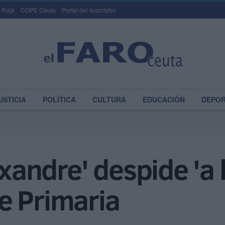
 Roja
COPE Ceuta
Portal del suscriptor
USTICIA
POLÍTICA
CULTURA
EDUCACIÓN
DEPO
ixandre' despide 'a
e Primaria