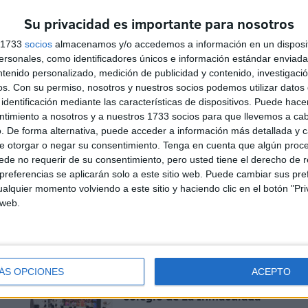
Su privacidad es importante para nosotros
s 1733
socios
almacenamos y/o accedemos a información en un disposit
sonales, como identificadores únicos e información estándar enviada 
ntenido personalizado, medición de publicidad y contenido, investigaci
os.
Con su permiso, nosotros y nuestros socios podemos utilizar datos 
identificación mediante las características de dispositivos. Puede hacer
ntimiento a nosotros y a nuestros 1733 socios para que llevemos a ca
. De forma alternativa, puede acceder a información más detallada y 
e otorgar o negar su consentimiento.
Tenga en cuenta que algún proc
de no requerir de su consentimiento, pero usted tiene el derecho de r
referencias se aplicarán solo a este sitio web. Puede cambiar sus pref
Enfermería llega al final del
alquier momento volviendo a este sitio y haciendo clic en el botón "Pri
os
camino con una graduación
 web.
cargada de risas y
recuerdos
HACE 2 MESES
ÁS OPCIONES
ACEPTO
os
Graduación de Infantil en el
colegio de La Inmaculada