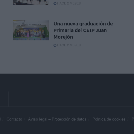
HACE 2 MESES
Una nueva graduación de
Primaria del CEIP Juan
Morejón
HACE 2 MESES
d
Contacto
Aviso legal – Protección de datos
Política de cookies
P