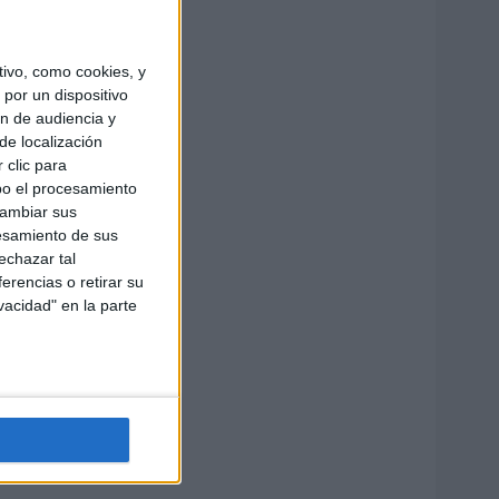
ivo, como cookies, y
por un dispositivo
ón de audiencia y
de localización
 clic para
bo el procesamiento
cambiar sus
esamiento de sus
echazar tal
erencias o retirar su
vacidad" en la parte