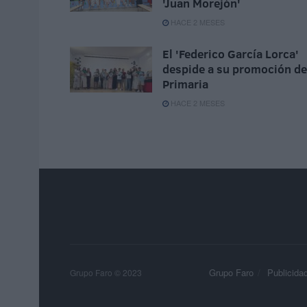
'Juan Morejón'
HACE 2 MESES
El 'Federico García Lorca'
despide a su promoción de
Primaria
HACE 2 MESES
Grupo Faro
Publicida
Grupo Faro © 2023