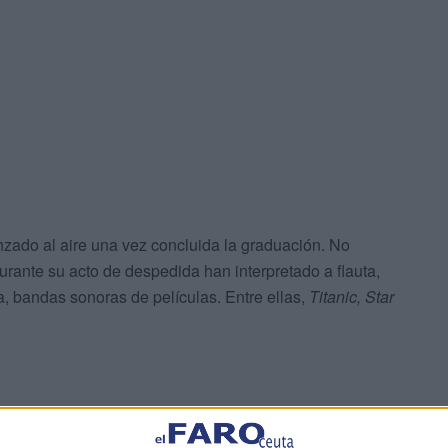
nzado al aire una vez concluida la graduación. No
rante su acto de despedida han interpretado a flauta,
 bandas sonoras de películas. Entre ellas,
Titanic,
Star