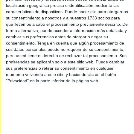
En su testimonio,
Clara
explica que
no considera que
localización geográfica precisa e identificación mediante las
Marrakech sea, en general, un lugar peligroso para una
características de dispositivos. Puede hacer clic para otorgarnos
su consentimiento a nosotros y a nuestros 1733 socios para
mujer que viaja sola
. Sin embargo, lo que más le llamó la
que llevemos a cabo el procesamiento previamente descrito. De
atención fue la insistencia de algunos vendedores y
forma alternativa, puede acceder a información más detallada y
transeúntes.
“La palabra es pesados”
,
resume,
cambiar sus preferencias antes de otorgar o negar su
describiendo cómo en cada esquina alguien trataba de
consentimiento.
Tenga en cuenta que algún procesamiento de
sus datos personales puede no requerir de su consentimiento,
venderle algo o de ofrecerle ayuda no solicitada, algo que
pero usted tiene el derecho de rechazar tal procesamiento. Sus
acabó resultando agotador con el paso de los días.
preferencias se aplicarán solo a este sitio web. Puede cambiar
sus preferencias o retirar su consentimiento en cualquier
Durante su estancia
conoció a otras mujeres que habían
momento volviendo a este sitio y haciendo clic en el botón
optado por recorrer la ciudad marroquí en solitario
.
"Privacidad" en la parte inferior de la página web.
Una viajera moldava le contó que
llegó a sentirse
incómoda porque la siguieron por la calle
, motivo por el
que
no recomendaría Marrakech
para un viaje sin
compañía. Del mismo modo, una
turista estadounidense
coincidió
en que no lo veía como un destino ideal para
hacerlo sola.