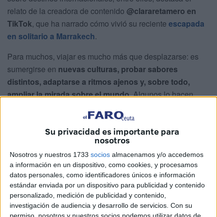
relato de la creadora de contenido
@clararetamero en
TikTok
, que ha narrado cómo vivió su reciente
escapada
en solitario a Marrakech
.
Para muchos, viajar es mucho más que desplazarse: es
sumergirse en
nuevas culturas, probar sabores
distintos, adaptarse a ritmos ajenos y, sobre todo,
ampliar la mirada sobre el mundo
. Algunos lo hacen
acompañados, pero otros prefieren la aventura de moverse
por territorios desconocidos sin más compañía que su
Su privacidad es importante para
mochila. Esta última fue la opción que eligió Clara, y de
nosotros
esa experiencia nació un vídeo que ha llamado la atención
Nosotros y nuestros 1733
socios
almacenamos y/o accedemos
de miles de usuarios.
a información en un dispositivo, como cookies, y procesamos
datos personales, como identificadores únicos e información
Lo que más le sorprendió de
estándar enviada por un dispositivo para publicidad y contenido
personalizado, medición de publicidad y contenido,
Marrakech
investigación de audiencia y desarrollo de servicios.
Con su
permiso, nosotros y nuestros socios podemos utilizar datos de