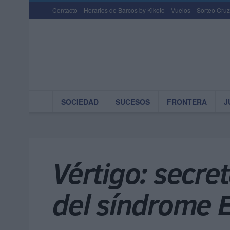
Contacto
Horarios de Barcos by Kikoto
Vuelos
Sorteo Cruz
SOCIEDAD
SUCESOS
FRONTERA
J
Vértigo: secre
del síndrome 