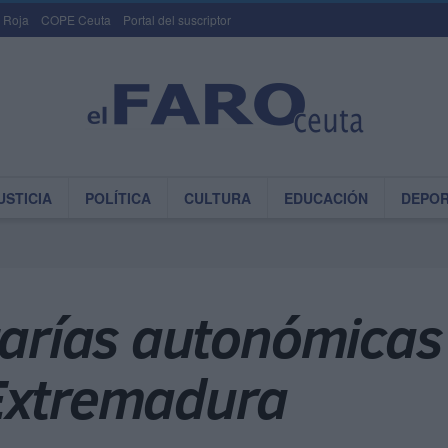
 Roja
COPE Ceuta
Portal del suscriptor
USTICIA
POLÍTICA
CULTURA
EDUCACIÓN
DEPO
tarías autonómicas
Extremadura