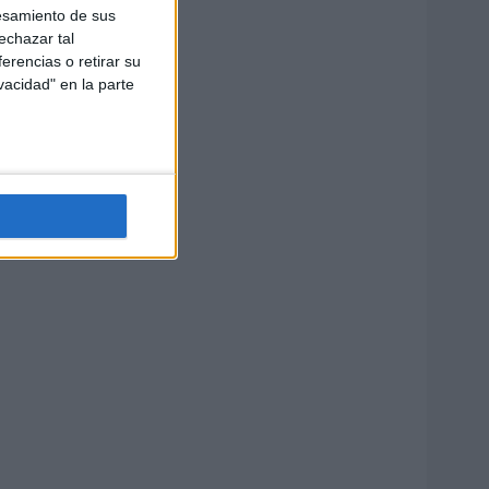
esamiento de sus
echazar tal
erencias o retirar su
vacidad" en la parte