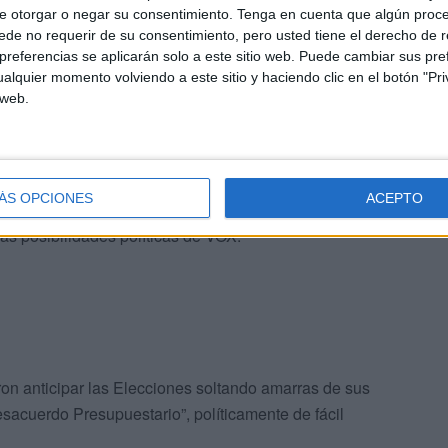
e otorgar o negar su consentimiento.
Tenga en cuenta que algún proc
a suscitada en Extremadura, lo cual, acredita la
de no requerir de su consentimiento, pero usted tiene el derecho de r
o con la política.
referencias se aplicarán solo a este sitio web. Puede cambiar sus pref
alquier momento volviendo a este sitio y haciendo clic en el botón "Pri
 web.
lico en este sentido, y la respuesta de los extremeños
olíticos.
ue pueda acontecer en las tres próximas Elecciones
ÁS OPCIONES
ACEPTO
oral, al P.P., interesaba e interesa a corto plazo el
as posibilidades políticas de VOX.
ron anticipar las Elecciones soltando amarras de sus
cuerdo Presupuestario”, políticamente de fácil