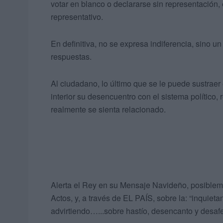
votar en blanco o declararse sin representación, e
representativo.
En definitiva, no se expresa indiferencia, sino 
respuestas.
Al ciudadano, lo último que se le puede sustraer
interior su desencuentro con el sistema político, r
realmente se sienta relacionado.
Alerta el Rey en su Mensaje Navideño, posibleme
Actos, y, a través de EL PAÍS, sobre la: “inquieta
advirtiendo…...sobre hastío, desencanto y desaf