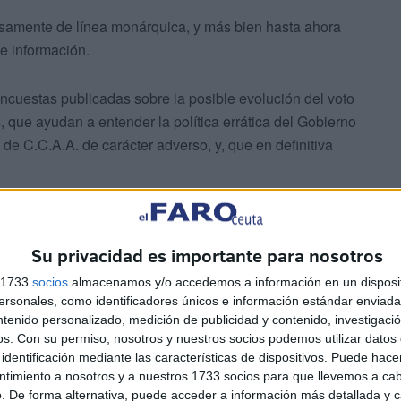
cisamente de línea monárquica, y más bien hasta ahora
de información.
ncuestas publicadas sobre la posible evolución del voto
 que ayudan a entender la política errática del Gobierno
de C.C.A.A. de carácter adverso, y, que en definitiva
Su privacidad es importante para nosotros
s 1733
socios
almacenamos y/o accedemos a información en un disposit
sonales, como identificadores únicos e información estándar enviada 
tulado: “Abstención y Transversalidad: Nueva Petición
ntenido personalizado, medición de publicidad y contenido, investigaci
io, adelantábamos análisis sobre sondeos recientes los
os.
Con su permiso, nosotros y nuestros socios podemos utilizar datos 
de pasar desapercibida: ¡más del 40% del electorado
identificación mediante las características de dispositivos. Puede hacer
ntimiento a nosotros y a nuestros 1733 socios para que llevemos a ca
. De forma alternativa, puede acceder a información más detallada y 