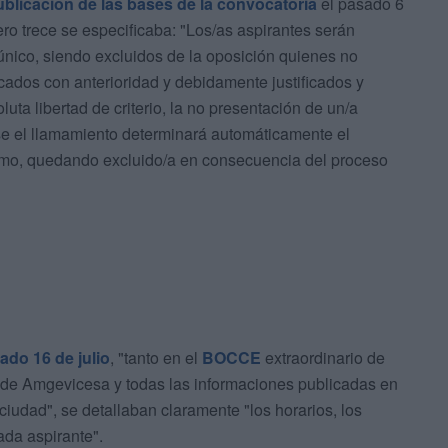
ublicación de las bases de la convocatoria
el pasado 6
 trece se especificaba: "Los/as aspirantes serán
nico, siendo excluidos de la oposición quienes no
ados con anterioridad y debidamente justificados y
uta libertad de criterio, la no presentación de un/a
rse el llamamiento determinará automáticamente el
ismo, quedando excluido/a en consecuencia del proceso
ado 16 de julio
, "tanto en el
BOCCE
extraordinario de
 de Amgevicesa y todas las informaciones publicadas en
iudad", se detallaban claramente "los horarios, los
da aspirante".