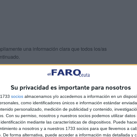
pliamente una información clara que todos los/as
ntinuado.
Su privacidad es importante para nosotros
s 1733
socios
almacenamos y/o accedemos a información en un disposit
sonales, como identificadores únicos e información estándar enviada 
en tenía hora de identificación y de llamamiento a las
ntenido personalizado, medición de publicidad y contenido, investigaci
os.
Con su permiso, nosotros y nuestros socios podemos utilizar datos 
se llamamiento a las 09.10 horas, por lo que todos/as
identificación mediante las características de dispositivos. Puede hacer
ciente para acudir al local adecuado según la primera
ntimiento a nosotros y a nuestros 1733 socios para que llevemos a ca
 reiteradamente desde el día 16 de julio", prosigue el
. De forma alternativa, puede acceder a información más detallada y 