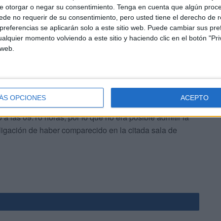
e otorgar o negar su consentimiento.
Tenga en cuenta que algún proc
de no requerir de su consentimiento, pero usted tiene el derecho de r
referencias se aplicarán solo a este sitio web. Puede cambiar sus pref
alquier momento volviendo a este sitio y haciendo clic en el botón "Pri
 web.
a empezado el proceso del examen de la fase de
ÁS OPCIONES
ACEPTO
s/as acudieron, concretamente habían pasado varios
 a las 09.10 horas, por lo que no era posible admitir la
ligación de haber comparecido en la citada sala de