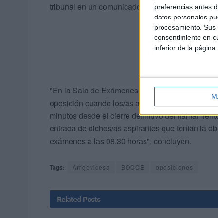
tribunal en un comunicado de prensa.
preferencias antes d
datos personales pue
procesamiento. Sus p
consentimiento en cu
inferior de la página
"En la Sala de Exámenes de la UNED ya se habí
M
oposición cuando los/as aspirantes no admitido
minutos desde el cierre definitivo del llamamiento
entrada de dichos/as aspirantes que tenían la ob
exámenes a las 08.30 horas", concluyen.
Tags:
Amgevicesa
BOCCE
oposiciones
Related
Posts