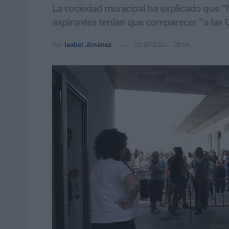
La sociedad municipal ha explicado que "h
aspirantes tenían que comparecer "a las 
Por
Isabel Jiménez
23/07/2024 - 20:54