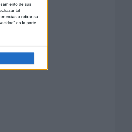
esamiento de sus
echazar tal
erencias o retirar su
vacidad" en la parte