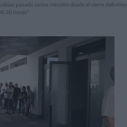
abían pasado varios minutos desde el cierre definitivo
08.30 horas"