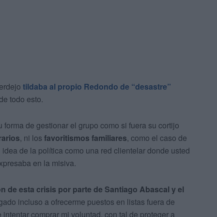
Verdejo
tildaba al propio Redondo de “desastre”
de todo esto.
u forma de gestionar el grupo como si fuera su cortijo
rarios
, ni los
favoritismos familiares
, como el caso de
dea de la política como una red clientelar donde usted
expresaba en la misiva.
 de esta crisis por parte de Santiago Abascal y el
egado incluso a ofrecerme puestos en listas fuera de
 intentar comprar mi voluntad, con tal de proteger a