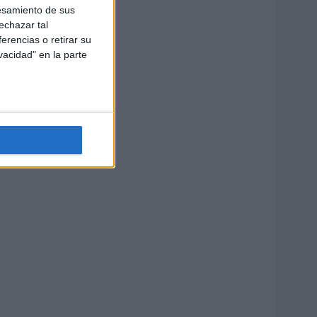
esamiento de sus
echazar tal
erencias o retirar su
vacidad" en la parte