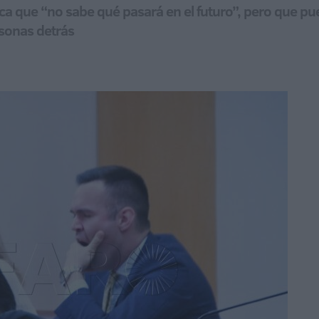
dica que “no sabe qué pasará en el futuro”, pero que 
rsonas detrás