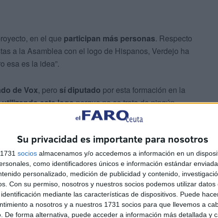
proyecto, en el que
participan más personas
. Respecto
tas a la Asamblea con el logo de Hispanos, Verdejo ha
o esa es la idea”.
iado de Vox
, pero
sí diputado
por esta formación en la
utilizando este logo
porque no se trata de ningún
Su privacidad es importante para nosotros
 esta nueva plataforma, si bien ha señalado que, si la
” de presentarla públicamente a la sociedad ceutí.
s 1731
socios
almacenamos y/o accedemos a información en un disposit
sonales, como identificadores únicos e información estándar enviada 
ntenido personalizado, medición de publicidad y contenido, investigaci
os.
Con su permiso, nosotros y nuestros socios podemos utilizar datos 
identificación mediante las características de dispositivos. Puede hacer
ntimiento a nosotros y a nuestros 1731 socios para que llevemos a ca
. De forma alternativa, puede acceder a información más detallada y 