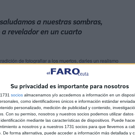
 saludamos a nuestras sombras,
 a revelador en un cuarto
radición de fotografiar a los muertos, darles un realismo
adas de vida.
igue establecer una comunicación más fluida con la
Su privacidad es importante para nosotros
s 1731
socios
almacenamos y/o accedemos a información en un disposit
sonales, como identificadores únicos e información estándar enviada 
ntenido personalizado, medición de publicidad y contenido, investigaci
os.
Con su permiso, nosotros y nuestros socios podemos utilizar datos 
identificación mediante las características de dispositivos. Puede hacer
ntimiento a nosotros y a nuestros 1731 socios para que llevemos a ca
. De forma alternativa, puede acceder a información más detallada y 