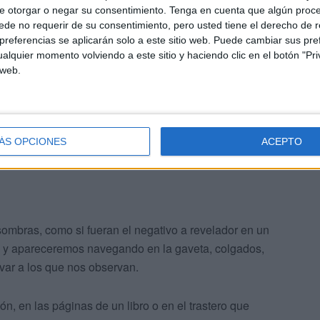
las, porque el viento no esparza las cenizas de la
e otorgar o negar su consentimiento.
Tenga en cuenta que algún proc
empo retenido en un papel, en una tinta, en una química
de no requerir de su consentimiento, pero usted tiene el derecho de r
referencias se aplicarán solo a este sitio web. Puede cambiar sus pref
e luz.
alquier momento volviendo a este sitio y haciendo clic en el botón "Pri
 web.
es atrapados en un papel? ¿Cómo seríamos si no
hubieran espejos, ni reflejos en el agua como el de
ÁS OPCIONES
ACEPTO
ombras, como si fueran el negativo a revelador en un
co y apareceremos navegando en la gaveta, colgados,
ar a los que nos observan.
, en las páginas de un libro o en el trastero que