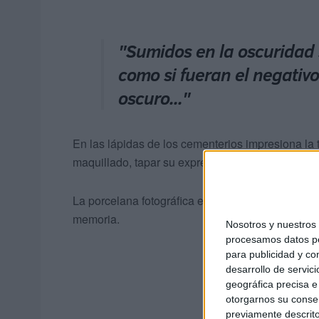
"Sumidos en la oscuridad
como si fueran el negativo
oscuro..."
En las lápidas de los cementerios impresiona la t
maquillado, tapar su expresión inerte con pincel
La porcelana fotográfica es algo nuevo que cons
memoria.
Nosotros y nuestro
procesamos datos per
para publicidad y co
desarrollo de servici
geográfica precisa e 
otorgarnos su conse
previamente descrito