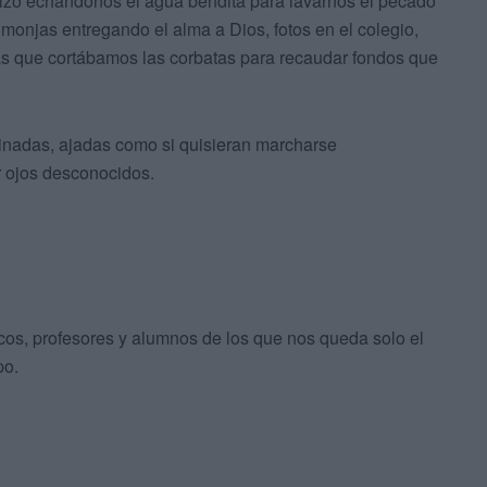
tizo echándonos el agua bendita para lavarnos el pecado
 monjas entregando el alma a Dios, fotos en el colegio,
 las que cortábamos las corbatas para recaudar fondos que
minadas, ajadas como si quisieran marcharse
r ojos desconocidos.
os, profesores y alumnos de los que nos queda solo el
po.