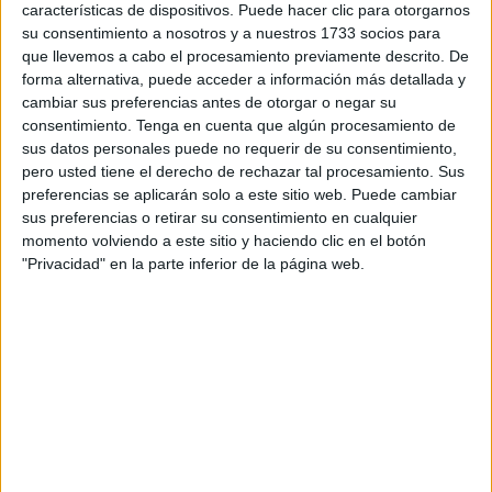
características de dispositivos. Puede hacer clic para otorgarnos
su consentimiento a nosotros y a nuestros 1733 socios para
Según exponen,
los hay sin seguro ni ITV
, pero nadie
que llevemos a cabo el procesamiento previamente descrito. De
procede a su retirada, lo que lleva a que los residentes en
forma alternativa, puede acceder a información más detallada y
el barrio se las deseen para buscar un espacio en donde
cambiar sus preferencias antes de otorgar o negar su
aparcar sus vehículos.
consentimiento.
Tenga en cuenta que algún procesamiento de
sus datos personales puede no requerir de su consentimiento,
En el caso de algunos vehículos, aseguran que llevan
en
pero usted tiene el derecho de rechazar tal procesamiento. Sus
preferencias se aplicarán solo a este sitio web. Puede cambiar
ese estado de abandonado
desde
hace más de un año
.
sus preferencias o retirar su consentimiento en cualquier
De hecho, hay coches que presentan la ITV desde 2023, e
momento volviendo a este sitio y haciendo clic en el botón
incluso otros caducada desde 2019.
"Privacidad" en la parte inferior de la página web.
Los afectados han hecho público su malestar puesto que
la existencia de estos vehículos causa un perjuicio para
todos, por lo que
instan a la administración a tener en
cuenta lo ocurrido
para recuperar cierta normalidad.
Balance de 2024 de vehículos
retirados