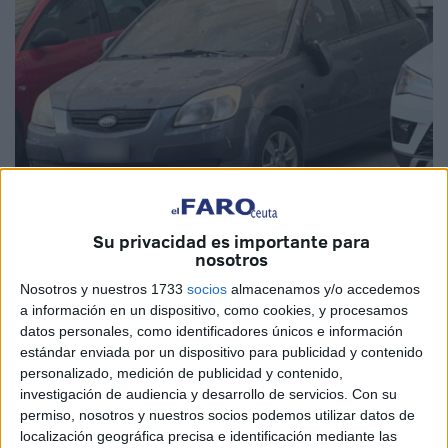
Su privacidad es importante para
Imágenes cedidas
nosotros
Nosotros y nuestros 1733
socios
almacenamos y/o accedemos
a información en un dispositivo, como cookies, y procesamos
datos personales, como identificadores únicos e información
Vecinos de la
Estación del Ferrocarril
han protestado por
estándar enviada por un dispositivo para publicidad y contenido
la presencia de
coches abandonados
que hay en esta
personalizado, medición de publicidad y contenido,
barriada de Ceuta y que no han sido retirados, lo que
investigación de audiencia y desarrollo de servicios.
Con su
permiso, nosotros y nuestros socios podemos utilizar datos de
afecta
directamente a la falta de
estacionamiento
de
localización geográfica precisa e identificación mediante las
quienes residen por el lugar.