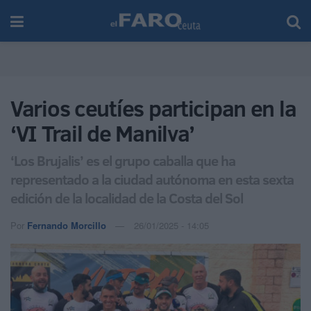
Varios ceutíes participan en la
‘VI Trail de Manilva’
‘Los Brujalis’ es el grupo caballa que ha
representado a la ciudad autónoma en esta sexta
edición de la localidad de la Costa del Sol
Por
Fernando Morcillo
26/01/2025 - 14:05