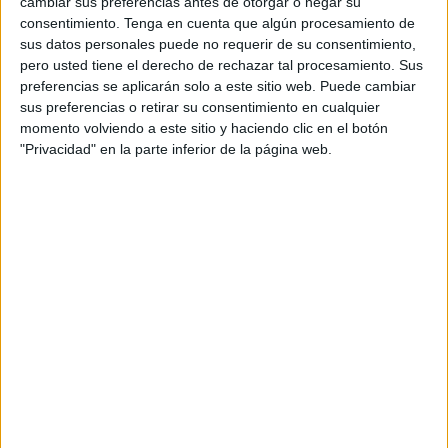
Óscar, Dito, Vito, Rafa, Francis, Manolo y Lirio. Pascual por
cambiar sus preferencias antes de otorgar o negar su
consentimiento.
Tenga en cuenta que algún procesamiento de
lesión y Mario por temas laborales no pudieron acompañar
sus datos personales puede no requerir de su consentimiento,
a sus amigos en esta prueba.
pero usted tiene el derecho de rechazar tal procesamiento. Sus
preferencias se aplicarán solo a este sitio web. Puede cambiar
El grupo de amigos recibe el nombre de ‘Los Brujalis’ y es
sus preferencias o retirar su consentimiento en cualquier
el tercer año consecutivo que acuden a Manilva para
momento volviendo a este sitio y haciendo clic en el botón
competir en esta exigente prueba. Realizaron la modalidad
"Privacidad" en la parte inferior de la página web.
de 14 kilómetros en la que acabaron exhaustos pero
según afirma el grupo “entrenando se hace bien aunque
ha sido muy dura y hemos acabado con sensaciones de
10”.
Entre los más de 400 inscritos en la
prueba
entre las dos
modalidades de 14 y 25 kilómetros, un grupo de
corredores provenientes de Ceuta ha destacado por su
esfuerzo, dedicación y, sobre todo, su espíritu de
superación. A pesar de las difíciles condiciones del terreno
y la intensidad de la prueba, los
atletas
ceutíes lograron