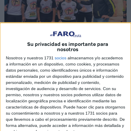
Su privacidad es importante para
nosotros
Nosotros y nuestros 1731
socios
almacenamos y/o accedemos
Imagen cedida
a información en un dispositivo, como cookies, y procesamos
datos personales, como identificadores únicos e información
estándar enviada por un dispositivo para publicidad y contenido
personalizado, medición de publicidad y contenido,
Un grupo de vecinos de Ceuta ha participado en la sexta
investigación de audiencia y desarrollo de servicios.
Con su
permiso, nosotros y nuestros socios podemos utilizar datos de
edición del
Trail de Manilva
que tuvo lugar el pasado
localización geográfica precisa e identificación mediante las
sábado en la localidad de la Costa del Sol con una
características de dispositivos. Puede hacer clic para otorgarnos
participación de alrededor de 400 inscritos.
su consentimiento a nosotros y a nuestros 1731 socios para
que llevemos a cabo el procesamiento previamente descrito. De
Los caballas que acudieron a la cita
deportiva
fueron:
forma alternativa, puede acceder a información más detallada y