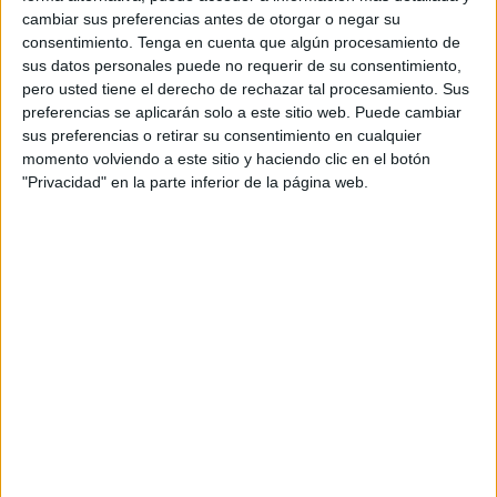
Así lo recoge el medio alyaoum24.com que cita un
cambiar sus preferencias antes de otorgar o negar su
comunicado de la Delegación General de Administración
consentimiento.
Tenga en cuenta que algún procesamiento de
Penitenciaria y Reinserción.
sus datos personales puede no requerir de su consentimiento,
pero usted tiene el derecho de rechazar tal procesamiento. Sus
En el mismo se comunica que tan pronto como se
preferencias se aplicarán solo a este sitio web. Puede cambiar
registraron síntomas de infección por la enfermedad
sus preferencias o retirar su consentimiento en cualquier
momento volviendo a este sitio y haciendo clic en el botón
mencionada en cuatro casos de reclusos, incluyendo dos
"Privacidad" en la parte inferior de la página web.
nuevos recién llegados, la administración de la institución
tomó de inmediato una serie de medidas preventivas.
Por lo tanto, niegan que se estén propagando los casos,
ya que se habría actuado con celeridad para evitar una
situación peor.
Casos sospechosos aislados
La institución confirmó que se ha aislado a los casos
sospechosos y se les han realizado los análisis
apropiados, además se ha aplicado el protocolo