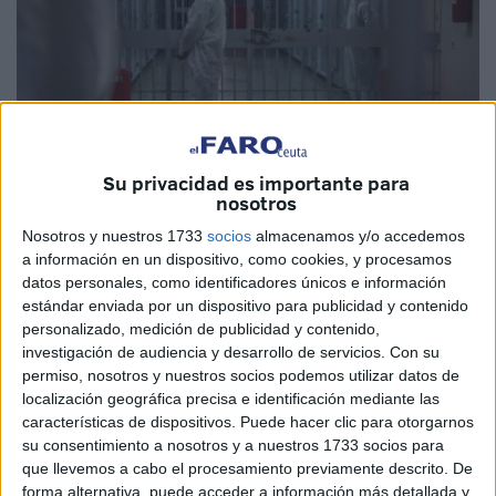
Su privacidad es importante para
nosotros
Foto: Alyaoum24
Nosotros y nuestros 1733
socios
almacenamos y/o accedemos
a información en un dispositivo, como cookies, y procesamos
datos personales, como identificadores únicos e información
estándar enviada por un dispositivo para publicidad y contenido
personalizado, medición de publicidad y contenido,
La administración de la cárcel local de Tánger 2 ha
investigación de audiencia y desarrollo de servicios.
Con su
indicado que se han producido al menos 4
casos de
permiso, nosotros y nuestros socios podemos utilizar datos de
sarampión
, aunque resaltan que "la situación sanitaria
localización geográfica precisa e identificación mediante las
general dentro de la institución penitenciaria es normal y
características de dispositivos. Puede hacer clic para otorgarnos
su consentimiento a nosotros y a nuestros 1733 socios para
no hay motivo de preocupación".
que llevemos a cabo el procesamiento previamente descrito. De
forma alternativa, puede acceder a información más detallada y