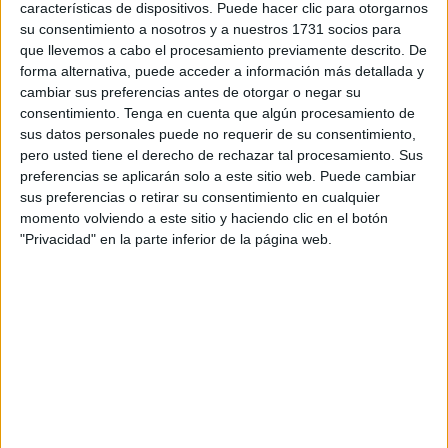
madrugada. Acudían a la barriada a apagar un incendio en
características de dispositivos. Puede hacer clic para otorgarnos
un contenedor de plástico. Cuando estaban a punto de
su consentimiento a nosotros y a nuestros 1731 socios para
que llevemos a cabo el procesamiento previamente descrito. De
finalizar el servicio, recibían el aviso de que otro
forma alternativa, puede acceder a información más detallada y
contenedor de la zona había empezado a arder. Y así,
cambiar sus preferencias antes de otorgar o negar su
hasta dos veces más.
consentimiento.
Tenga en cuenta que algún procesamiento de
sus datos personales puede no requerir de su consentimiento,
Los integrantes del SEIS tienen claro que estamos ante un
pero usted tiene el derecho de rechazar tal procesamiento. Sus
episodio de vandalismo y consideran que los autores de
preferencias se aplicarán solo a este sitio web. Puede cambiar
sus preferencias o retirar su consentimiento en cualquier
estos fuegos se estaban desplazando en un vehículo que
momento volviendo a este sitio y haciendo clic en el botón
les permitía ir prendiendo rápido los contenedores.
"Privacidad" en la parte inferior de la página web.
Una patrulla de Policía Local
estuvo apoyando a los
servicios de emergencias durante la intervención, si bien
en Juan Carlos I no se aplica el protocolo que sí se da en
la barriada del Príncipe, donde el procedimiento indica que
los bomberos actúan con un refuerzo de Policía Nacional,
tras distintos episodios que amenazaban la seguridad de
los equipos del SEIS.