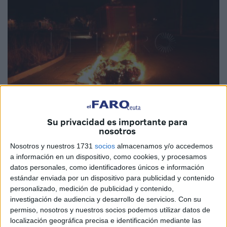
Archivo
Su privacidad es importante para
nosotros
Nosotros y nuestros 1731
socios
almacenamos y/o accedemos
a información en un dispositivo, como cookies, y procesamos
El vandalismo representado en la quema de contenedores
datos personales, como identificadores únicos e información
no cesa en Ceuta. El último episodio ha tenido lugar la
estándar enviada por un dispositivo para publicidad y contenido
personalizado, medición de publicidad y contenido,
noche de este martes, cuando cuatro han sido calcinados.
investigación de audiencia y desarrollo de servicios.
Con su
Todos ellos,
en la barriada de Juan Carlos I
.
Bomberos
permiso, nosotros y nuestros socios podemos utilizar datos de
recibía el aviso pasados unos minutos de la una de la
localización geográfica precisa e identificación mediante las