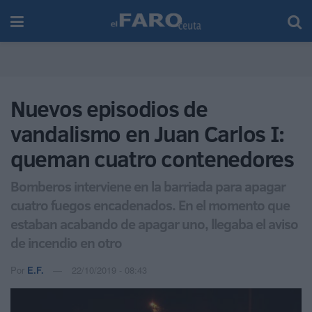
Nuevos episodios de
vandalismo en Juan Carlos I:
queman cuatro contenedores
Bomberos interviene en la barriada para apagar
cuatro fuegos encadenados. En el momento que
estaban acabando de apagar uno, llegaba el aviso
de incendio en otro
Por
E.F.
22/10/2019 - 08:43