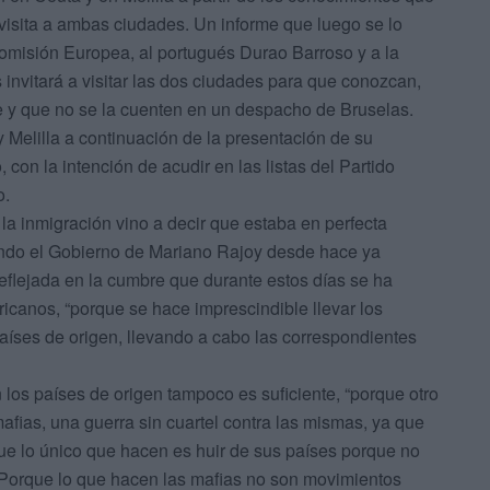
 visita a ambas ciudades. Un informe que luego se lo
 Comisión Europea, al portugués Durao Barroso y a la
s invitará a visitar las dos ciudades para que conozcan,
ve y que no se la cuenten en un despacho de Bruselas.
y Melilla a continuación de la presentación de su
con la intención de acudir en las listas del Partido
yo.
 la inmigración vino a decir que estaba en perfecta
endo el Gobierno de Mariano Rajoy desde hace ya
eflejada en la cumbre que durante estos días se ha
ricanos, “porque se hace imprescindible llevar los
íses de origen, llevando a cabo las correspondientes
los países de origen tampoco es suficiente, “porque otro
afias, una guerra sin cuartel contra las mismas, ya que
e lo único que hacen es huir de sus países porque no
 Porque lo que hacen las mafias no son movimientos