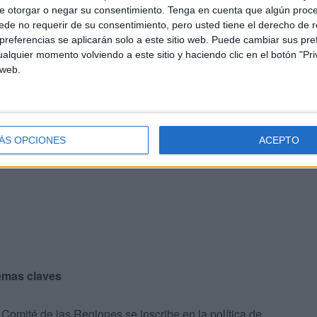
ar a un representante permanente de una Oficna para
e otorgar o negar su consentimiento.
Tenga en cuenta que algún proc
ocesa un perfil de una persona que sería contratada para
de no requerir de su consentimiento, pero usted tiene el derecho de r
referencias se aplicarán solo a este sitio web. Puede cambiar sus pref
de la crisis económica hizo desistir al Gobierno de seguir
alquier momento volviendo a este sitio y haciendo clic en el botón "Pri
 web.
iodía y a las cuatro comenzó la ronda de encuentros con
n Francisco Antonio González Pérez, luego, a
y del propio delegado, se desplazaron al Centro de
 hubo otra entrevista en la Ciudad Autónoma y la
ÁS OPCIONES
ACEPTO
prensa.
emas claves
Comité de las Regiones se inscribe en la política de