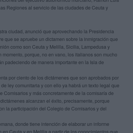
 las Regiones al servicio de las ciudades de Ceuta y
uestra ciudad, anunció que aprovechando la Presidencia
iere que se apruebe un dictamen sobre la inmigración que
Unión como son Ceuta y Melilla, Sicilia, Lampedusa y
n momento, porque, no en vano, los italianos son mucho
án padeciendo de manera importante en la Isla de
enta por ciento de los dictámenes que son aprobados por
e ley comunitaria y con ello ya habrá un texto legal que
 de Comisarios y más concretamente de la comisaría de
us dictámenes alcanzan el éxito, precisamente, porque
n la participación del Colegio de Comisarios y del
emana, donde tiene intención de elaborar un informe
n en Ceuta y en Melilla a partir de los conocimientos que