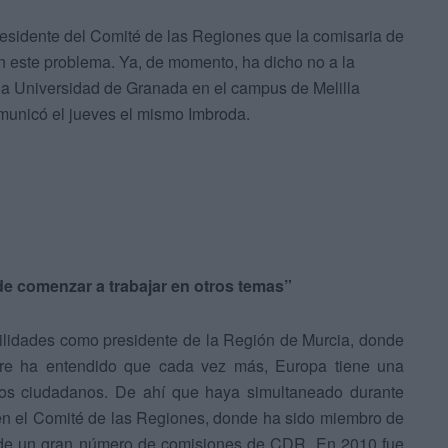
residente del Comité de las Regiones que la comisaria de
en este problema. Ya, de momento, ha dicho no a la
 la Universidad de Granada en el campus de Melilla
municó el jueves el mismo Imbroda.
de comenzar a trabajar en otros temas”
ilidades como presidente de la Región de Murcia, donde
pre ha entendido que cada vez más, Europa tiene una
e los ciudadanos. De ahí que haya simultaneado durante
en el Comité de las Regiones, donde ha sido miembro de
 de un gran número de comisiones de CDR. En 2010 fue