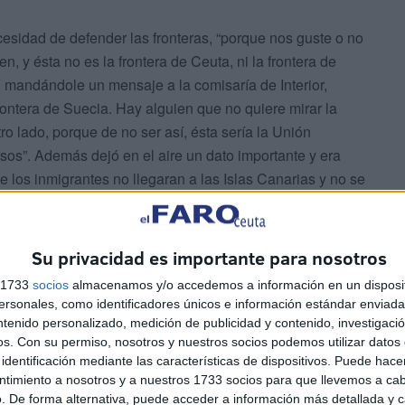
esidad de defender las fronteras, “porque nos guste o no
n, y ésta no es la frontera de Ceuta, ni la frontera de
Y mandándole un mensaje a la comisaría de Interior,
 frontera de Suecia. Hay alguien que no quiere mirar la
ro lado, porque de no ser así, ésta sería la Unión
sos”. Además dejó en el aire un dato importante y era
los inmigrantes no llegaran a las Islas Canarias y no se
.
ración que también abordó fue el concreto de los
 no tienen un papel represor”. También tuvo palabras
Su privacidad es importante para nosotros
erno marroquí, y que ahora mismo se encuentran en el
s 1733
socios
almacenamos y/o accedemos a información en un disposit
re ambos países.
sonales, como identificadores únicos e información estándar enviada 
todavía presidente del Gobierno murciano y el
ntenido personalizado, medición de publicidad y contenido, investigaci
ación con la propia Unión Europea hay que recordar
os.
Con su permiso, nosotros y nuestros socios podemos utilizar datos 
identificación mediante las características de dispositivos. Puede hacer
itó la capital belga, tuvo un encuentro con él y le enseñó
ntimiento a nosotros y a nuestros 1733 socios para que llevemos a ca
 tenía ante las instituciones comunitarias, poniendo a
. De forma alternativa, puede acceder a información más detallada y 