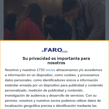
Su privacidad es importante para
nosotros
Archivo
Nosotros y nuestros 1733
socios
almacenamos y/o accedemos
a información en un dispositivo, como cookies, y procesamos
datos personales, como identificadores únicos e información
estándar enviada por un dispositivo para publicidad y contenido
La V Edición de la Feria de Empleo
, organizada por la
personalizado, medición de publicidad y contenido,
Cámara de Ceuta y financiada por el Fondo Social
investigación de audiencia y desarrollo de servicios.
Con su
permiso, nosotros y nuestros socios podemos utilizar datos de
Europeo dentro del Programa de Garantía Juvenil, se
localización geográfica precisa e identificación mediante las
llevará a cabo los días 2 y 3 de junio y "constituye una