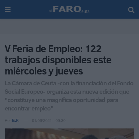
V Feria de Empleo: 122
trabajos disponibles este
miércoles y jueves
La Cámara de Ceuta -con la financiación del Fondo
Social Europeo- organiza esta nueva edición que
"constituye una magnífica oportunidad para
encontrar empleo"
Por
E.F.
01/06/2021 - 09:30