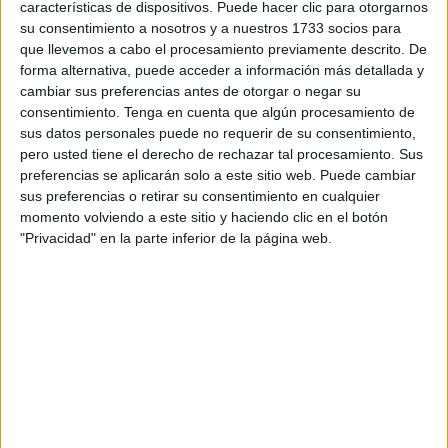
características de dispositivos. Puede hacer clic para otorgarnos
magnífica oportunidad para encontrar empleo", expresan
su consentimiento a nosotros y a nuestros 1733 socios para
desde
la Cámara de Comercio
.
que llevemos a cabo el procesamiento previamente descrito. De
forma alternativa, puede acceder a información más detallada y
Como consecuencia de la pandemia la Feria se realizará
cambiar sus preferencias antes de otorgar o negar su
consentimiento.
Tenga en cuenta que algún procesamiento de
en formato semipresencial, por el cual las actividades se
sus datos personales puede no requerir de su consentimiento,
desarrollarán a través de una plataforma online diseñada
pero usted tiene el derecho de rechazar tal procesamiento. Sus
específicamente para ello, a la vez que se habilita
preferencias se aplicarán solo a este sitio web. Puede cambiar
espacios donde las personas que no dispongan de los
sus preferencias o retirar su consentimiento en cualquier
momento volviendo a este sitio y haciendo clic en el botón
medios necesarios puedan asistir a los eventos de la
"Privacidad" en la parte inferior de la página web.
Feria.
En esta Feria de Empleo participan 21 empresas que
ofertan 122 puestos de
trabajo
, además de otras como
Decathlon que sin ofrecer un puesto concreto abre el
proceso de recepción de CV para cubrir sus necesidades.
Estas
empresas
dispondrán de un stand virtual que los
participantes podrán visitar y donde conocerán los puestos
ofertados por la empresa, podrán remitir su CV y además