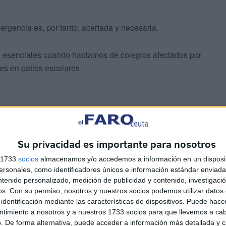
ergencia es, por tanto, acertada y necesaria.
on esenciales cuando hablamos de colegios afectados por
s en patios escolares.
Su privacidad es importante para nosotros
rece las soluciones.
s 1733
socios
almacenamos y/o accedemos a información en un disposit
sonales, como identificadores únicos e información estándar enviada 
ntenido personalizado, medición de publicidad y contenido, investigaci
ad de reforzar las infraestructuras públicas frente a
os.
Con su permiso, nosotros y nuestros socios podemos utilizar datos 
. No basta con reparar: hay que adaptar, prevenir y
identificación mediante las características de dispositivos. Puede hacer
ntimiento a nosotros y a nuestros 1733 socios para que llevemos a ca
. De forma alternativa, puede acceder a información más detallada y 