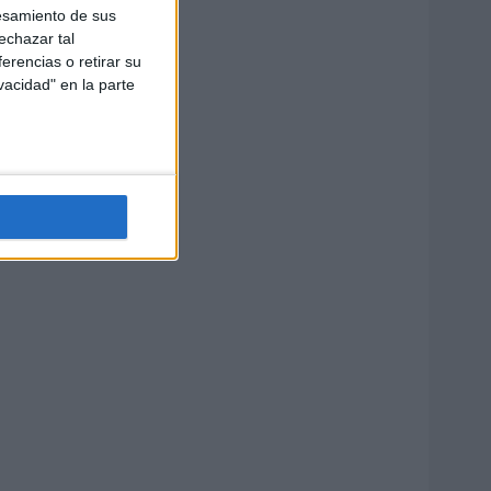
esamiento de sus
echazar tal
erencias o retirar su
vacidad" en la parte