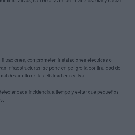
dministrativos; son el corazón de la vida escolar y social
filtraciones, comprometen instalaciones eléctricas o
ran infraestructuras: se pone en peligro la continuidad de
mal desarrollo de la actividad educativa.
detectar cada incidencia a tiempo y evitar que pequeños
s.