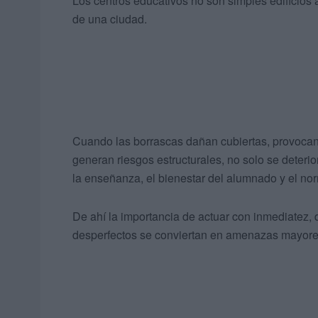
Los centros educativos no son simples edificios a
de una ciudad.
Cuando las borrascas dañan cubiertas, provocan 
generan riesgos estructurales, no solo se deterio
la enseñanza, el bienestar del alumnado y el nor
De ahí la importancia de actuar con inmediatez, 
desperfectos se conviertan en amenazas mayore