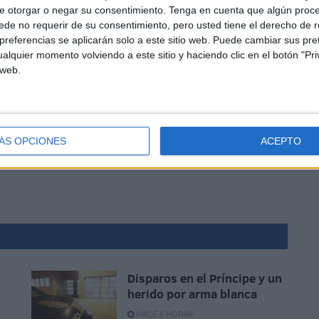
e otorgar o negar su consentimiento.
Tenga en cuenta que algún proc
de no requerir de su consentimiento, pero usted tiene el derecho de r
referencias se aplicarán solo a este sitio web. Puede cambiar sus pref
alquier momento volviendo a este sitio y haciendo clic en el botón "Pri
 web.
para resistir futuros temporales sin comprometer la
ÁS OPCIONES
ACEPTO
der no admite espera. Ahí radica la verdadera
Disparos en el Príncipe y un
herido por arma blanca
HACE 6 HORAS