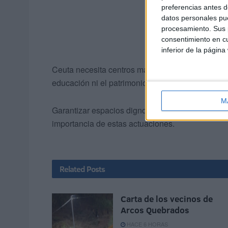
preferencias antes d
datos personales pue
procesamiento. Sus p
consentimiento en cu
inferior de la página
Ceuta necesita centros más seguros, preparados 
educación ni el patrimonio común.
M
Garantizar espacios dignos y seguros para apren
importancia de estas actuaciones.
Related
Posts
Carta de los vecinos de
Arcos Quebrados
HACE 6 HORAS