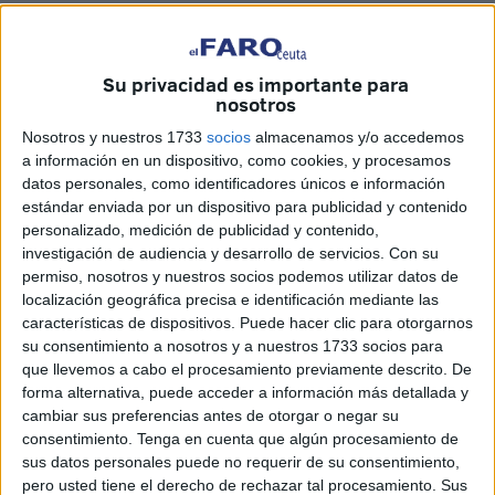
guardias civiles disponer de cuatro días por indisposición
como todos los funcionarios.
Su privacidad es importante para
Estas organizaciones entrarán en los Récord Guinness
nosotros
como las primeras organizaciones representativas o
Nosotros y nuestros 1733
socios
almacenamos y/o accedemos
sindicales que votan a favor de suprimir un derecho a sus
a información en un dispositivo, como cookies, y procesamos
afiliados o compañeros de profesión, en el caso de las
datos personales, como identificadores únicos e información
otras, por mostrar su indiferencia votando abstención en
estándar enviada por un dispositivo para publicidad y contenido
una merma de derechos tan importante.
personalizado, medición de publicidad y contenido,
investigación de audiencia y desarrollo de servicios.
Con su
Un posicionamiento que no llego a entender porque los
permiso, nosotros y nuestros socios podemos utilizar datos de
localización geográfica precisa e identificación mediante las
votos de la Administración son suficientes para liquidar
características de dispositivos. Puede hacer clic para otorgarnos
este derecho, pero en esta ocasión ha contado con el
su consentimiento a nosotros y a nuestros 1733 socios para
beneplácito o pasividad de estas organizaciones. Un caso
que llevemos a cabo el procesamiento previamente descrito. De
digno de ser analizado, porque esto solo puede suceder
forma alternativa, puede acceder a información más detallada y
cambiar sus preferencias antes de otorgar o negar su
en esta Institución.
consentimiento.
Tenga en cuenta que algún procesamiento de
sus datos personales puede no requerir de su consentimiento,
La Unión de Oficiales ha votado a favor: ¿por qué?, ¿los
pero usted tiene el derecho de rechazar tal procesamiento. Sus