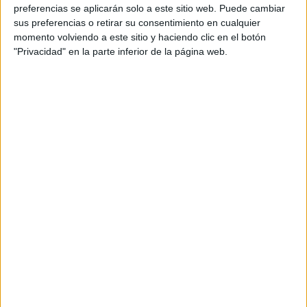
oficiales no sufren indisposiciones, no pueden tener
preferencias se aplicarán solo a este sitio web. Puede cambiar
ningún problema de salud pasajero o no necesitan de ese
sus preferencias o retirar su consentimiento en cualquier
derecho para solucionar problemas físicos?
momento volviendo a este sitio y haciendo clic en el botón
"Privacidad" en la parte inferior de la página web.
"Nadie se ha parado a
pensar que se está
destinando a guardias muy
jóvenes en labores no
operativas, porque se
premia en demasía las
titulaciones en demérito de
la antigüedad"
No me cabe en la cabeza otra razón para apoyar una
medida que perjudica a todos los funcionarios, incluidos