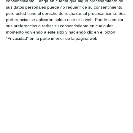
De este modo, Unicaja Banco, con una de las hipotecas a
consentimiento.
Tenga en cuenta que algún procesamiento de
sus datos personales puede no requerir de su consentimiento,
tipo variable más competitivas del mercado en la
pero usted tiene el derecho de rechazar tal procesamiento. Sus
actualidad, premia la vinculación de sus clientes
preferencias se aplicarán solo a este sitio web. Puede cambiar
rebajando los precios de su oferta mediante la contratación
sus preferencias o retirar su consentimiento en cualquier
de otros productos o servicios.
momento volviendo a este sitio y haciendo clic en el botón
"Privacidad" en la parte inferior de la página web.
Así, Unicaja Banco dispone de una oferta hipotecaria
atractiva al ofrecer una importante reducción del tipo de
interés durante los primeros 12 meses. En concreto, se
trata de una hipoteca a tipo variable hasta 30 años, que,
teniendo en cuenta también la edad del titular puede
alcanzar los 75 años, y hasta un TIN fijo el primer año del
0,79% y el resto, euríbor anual +0,79%.
Otra de las ventajas de la oferta de hipotecas de Unicaja
Banco es que el cliente no tiene que hacer frente a los
gastos de constitución, que son asumidos por la entidad
financiera, a excepción del coste de tasación.