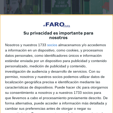
Su privacidad es importante para
nosotros
Nosotros y nuestros 1733
socios
almacenamos y/o accedemos
a información en un dispositivo, como cookies, y procesamos
datos personales, como identificadores únicos e información
Imagen cedida
estándar enviada por un dispositivo para publicidad y contenido
personalizado, medición de publicidad y contenido,
investigación de audiencia y desarrollo de servicios.
Con su
permiso, nosotros y nuestros socios podemos utilizar datos de
localización geográfica precisa e identificación mediante las
Unicaja Banco
baja el precio de las
hipotecas a tipo
características de dispositivos. Puede hacer clic para otorgarnos
variable
y mantiene la oferta de condiciones de las fijas.
su consentimiento a nosotros y a nuestros 1733 socios para
Además, el
cliente
no tiene que hacer frente a los gastos
que llevemos a cabo el procesamiento previamente descrito. De
de constitución.
forma alternativa, puede acceder a información más detallada y
cambiar sus preferencias antes de otorgar o negar su