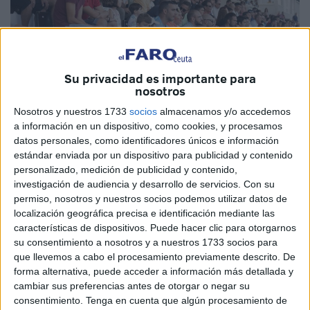
Su privacidad es importante para
nosotros
Los aficionados del Ceuta han recuperado la ilusión.
Archivo
Nosotros y nuestros 1733
socios
almacenamos y/o accedemos
a información en un dispositivo, como cookies, y procesamos
datos personales, como identificadores únicos e información
estándar enviada por un dispositivo para publicidad y contenido
personalizado, medición de publicidad y contenido,
investigación de audiencia y desarrollo de servicios.
Con su
El club espera que sean muchos más los
permiso, nosotros y nuestros socios podemos utilizar datos de
que vayan a la sede para cerrar el
localización geográfica precisa e identificación mediante las
desplazamiento
características de dispositivos. Puede hacer clic para otorgarnos
su consentimiento a nosotros y a nuestros 1733 socios para
que llevemos a cabo el procesamiento previamente descrito. De
La sede de la AD Ceuta FC sigue teniendo abierto el plazo
forma alternativa, puede acceder a información más detallada y
para poder inscribirse y desplazarse con el Ceuta FC
cambiar sus preferencias antes de otorgar o negar su
consentimiento.
Tenga en cuenta que algún procesamiento de
hasta Gerena. La directiva realizó esta iniciativa para que