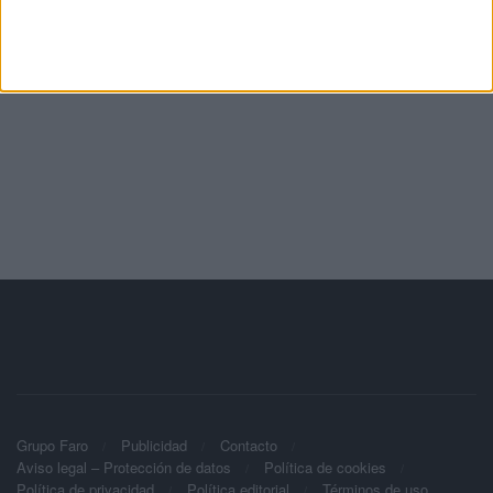
Grupo Faro
Publicidad
Contacto
Aviso legal – Protección de datos
Política de cookies
Política de privacidad
Política editorial
Términos de uso