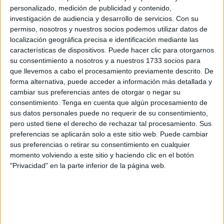
Ya en una ocasión expliqué todo este galimatías. Lo haré
personalizado, medición de publicidad y contenido,
investigación de audiencia y desarrollo de servicios.
Con su
otra vez. Vaya por delante que nadie discute el derecho de
permiso, nosotros y nuestros socios podemos utilizar datos de
estos trabajadores a que se les aplique el Convenio de
localización geográfica precisa e identificación mediante las
Limpieza Pública. Son víctimas de una diabólica
características de dispositivos. Puede hacer clic para otorgarnos
conjunción de fatalidades jurídicas y de una sentencia
su consentimiento a nosotros y a nuestros 1733 socios para
que llevemos a cabo el procesamiento previamente descrito. De
judicial un tanto sorprendente.
forma alternativa, puede acceder a información más detallada y
cambiar sus preferencias antes de otorgar o negar su
El problema tiene su origen cuando la Ciudad decide
consentimiento.
Tenga en cuenta que algún procesamiento de
unificar en el mismo contrato la limpieza viaria, recogida
sus datos personales puede no requerir de su consentimiento,
de residuos (ambo s bajo el ámbito funcional del Convenio
pero usted tiene el derecho de rechazar tal procesamiento. Sus
de Limpieza) y el suministro y mantenimiento de
preferencias se aplicarán solo a este sitio web. Puede cambiar
sus preferencias o retirar su consentimiento en cualquier
contendores (bajo el ámbito funcional de otro Convenio,
momento volviendo a este sitio y haciendo clic en el botón
relacionado con la industria química). Al elaborar el Pliego
"Privacidad" en la parte inferior de la página web.
de Condiciones, y por imperativo legal, en el Anexo de las
subrogaciones se incluye este personal con las
retribuciones que venían percibiendo (inferiores a las de
sus compañeros); pero no se podía hacer de otro modo, ya