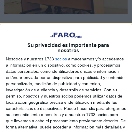
El presidente de la Ciudad Autónoma, Juan Vivas,
Su privacidad es importante para
nosotros
manifestó hace unos días en las
declaraciones que realizó
en Canal Sur que la decisión de solicitar la devolución de
Nosotros y nuestros 1733
socios
almacenamos y/o accedemos
a información en un dispositivo, como cookies, y procesamos
las competencias de los MENA
era una llamada de
datos personales, como identificadores únicos e información
socorro a la Administración General del Estado. La
estándar enviada por un dispositivo para publicidad y contenido
consejera de Sanidad, Asuntos Sociales, Menores e
personalizado, medición de publicidad y contenido,
Igualdad, Adela Nieto, vino a confirmar ayer, en la
investigación de audiencia y desarrollo de servicios.
Con su
permiso, nosotros y nuestros socios podemos utilizar datos de
comparecencia que efectuó tras la celebración del
localización geográfica precisa e identificación mediante las
Consejo de Gobierno, que en la actualidad podemos tener
características de dispositivos. Puede hacer clic para otorgarnos
en nuestra ciudad unos 400 menores, ya que algunos no
su consentimiento a nosotros y a nuestros 1733 socios para
están controlados por parte del área de Menores. Y
que llevemos a cabo el procesamiento previamente descrito. De
además señala que es una problemática que va a ir en
forma alternativa, puede acceder a información más detallada y