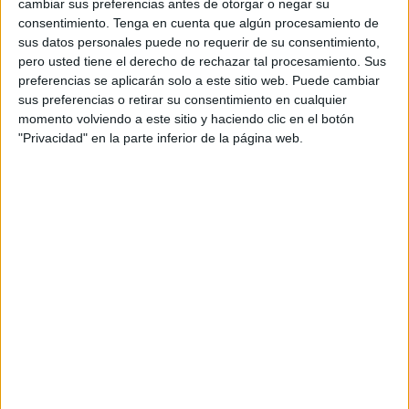
cambiar sus preferencias antes de otorgar o negar su
aumento como consecuencia de la decisión de Marruecos
consentimiento.
Tenga en cuenta que algún procesamiento de
de imponer el servicio militar obligatorio. La Ciudad se
sus datos personales puede no requerir de su consentimiento,
encuentra desbordada y, desde luego, parece una salida
pero usted tiene el derecho de rechazar tal procesamiento. Sus
digna el solicitar al Estado que se haga cargo de estas
preferencias se aplicarán solo a este sitio web. Puede cambiar
sus preferencias o retirar su consentimiento en cualquier
competencias, porque volvemos a repetir por enésima vez
momento volviendo a este sitio y haciendo clic en el botón
que se trata de una cuestión que está enmarcada dentro
"Privacidad" en la parte inferior de la página web.
de la problemática de la inmigración en general y eso es
responsabilidad del Gobierno de Madrid, no del Gobierno
autonómico de Ceuta. Se han puesto a lo largo de estos
años, por parte de la Ciudad, todos los medios necesarios
para la atención integral, pero la verdad es que no se
puede más y Madrid debe ser solidaria en este sentido. Lo
que Ceuta no puede estar soportando una situación por su
mera condición de ciudad frontera, que de hecho le obliga
a soportar una ratio mucho mayor que la que, por ejemplo,
sufre Andalucía. Nuestra ciudad ha aguantado mucho
tiempo una presión que no podía soportar y es ahora