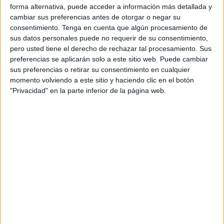
esta bendita ciudad.
forma alternativa, puede acceder a información más detallada y
cambiar sus preferencias antes de otorgar o negar su
Llevamos años debiendo una respuesta seria a la
consentimiento.
Tenga en cuenta que algún procesamiento de
sus datos personales puede no requerir de su consentimiento,
protección animal. No es una cuestión menor ni sólo
pero usted tiene el derecho de rechazar tal procesamiento. Sus
sentimental. Es una cuestión legal, sanitaria y moral.
preferencias se aplicarán solo a este sitio web. Puede cambiar
sus preferencias o retirar su consentimiento en cualquier
Los animales son seres sintientes reconocidos por ley y
momento volviendo a este sitio y haciendo clic en el botón
las políticas públicas tienen la obligación de estar a la
"Privacidad" en la parte inferior de la página web.
altura de ese reconocimiento. No como favor, no como
gesto electoral, sino como obligación.
La situación de la Protectora es conocida y denunciada
desde hace tiempo. Perros hacinados en cheniles
insuficientes, sin estímulos, sin espacios dignos, con un
deterioro emocional que dificulta su adopción y alarga su
estancia en unas instalaciones que no están preparadas
para acogerlos en condiciones con una obra que no
termina. Hay inversiones comprometidas que no se