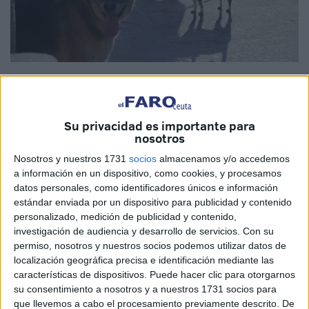
Foto: Quino
Su privacidad es importante para
nosotros
Sesenta personas con sus mascotas frente al
Nosotros y nuestros 1731
socios
almacenamos y/o accedemos
Ayuntamiento. Una presidenta de Protectora leyendo un
a información en un dispositivo, como cookies, y procesamos
manifiesto sin concesiones. Fotografías de animales
datos personales, como identificadores únicos e información
fallecidos alzadas en silencio.
estándar enviada por un dispositivo para publicidad y contenido
personalizado, medición de publicidad y contenido,
Lo que ocurrió ayer en la plaza de África no fue una
investigación de audiencia y desarrollo de servicios.
Con su
permiso, nosotros y nuestros socios podemos utilizar datos de
anécdota ni una protesta menor. Fue el reflejo de una
localización geográfica precisa e identificación mediante las
frustración acumulada durante demasiado tiempo ya por
características de dispositivos. Puede hacer clic para otorgarnos
quienes dedican su esfuerzo, su dinero y su salud a hacer
su consentimiento a nosotros y a nuestros 1731 socios para
lo que la administración no hace: cuidar a los animales de
que llevemos a cabo el procesamiento previamente descrito. De