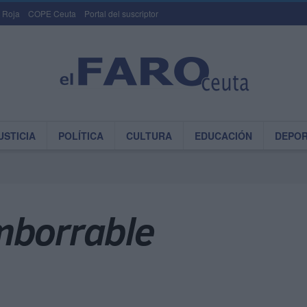
 Roja
COPE Ceuta
Portal del suscriptor
USTICIA
POLÍTICA
CULTURA
EDUCACIÓN
DEPO
mborrable