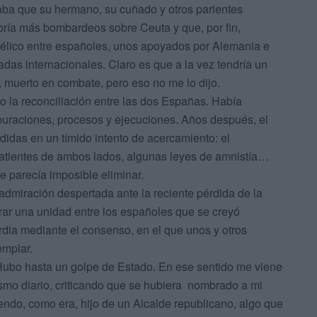
ficaba que su hermano, su cuñado y otros parientes
abría más bombardeos sobre Ceuta y que, por fin,
bélico entre españoles, unos apoyados por Alemania e
igadas internacionales. Claro es que a la vez tendría un
 muerto en combate, pero eso no me lo dijo.
go la reconciliación entre las dos Españas. Había
uraciones, procesos y ejecuciones. Años después, el
das en un tímido intento de acercamiento: el
batientes de ambos lados, algunas leyes de amnistía…
e parecía imposible eliminar.
 admiración despertada ante la reciente pérdida de la
grar una unidad entre los españoles que se creyó
rdia mediante el consenso, en el que unos y otros
emplar.
 Hubo hasta un golpe de Estado. En ese sentido me viene
ismo diario, criticando que se hubiera nombrado a mi
endo, como era, hijo de un Alcalde republicano, algo que