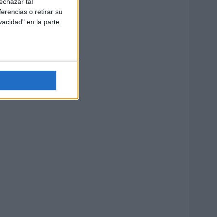
echazar tal
erencias o retirar su
vacidad" en la parte