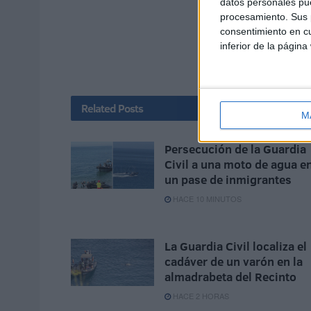
datos personales pue
procesamiento. Sus p
consentimiento en cu
inferior de la página
Related
Posts
M
Persecución de la Guardia
Civil a una moto de agua e
un pase de inmigrantes
HACE 10 MINUTOS
La Guardia Civil localiza el
cadáver de un varón en la
almadrabeta del Recinto
HACE 2 HORAS