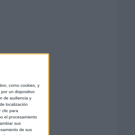
ivo, como cookies, y
por un dispositivo
ón de audiencia y
de localización
 clic para
bo el procesamiento
cambiar sus
esamiento de sus