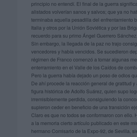
principio no entendí. El final de la guerra signi
alistados volverían sanos y salvos; que ya no h
terminaba aquella pesadilla del enfrentamiento 
Italia y otros por la Unión Soviética y por las Br
recuerdo para su primo Ángel Guerrero Sánchez,
Sin embargo, la llegada de la paz no trajo consi
vencedores y había vencidos. Se sucedieron dep
régimen de Franco comenzó a tomar algunas medi
enterramiento en el Valle de los Caídos de com
Pero la guerra había dejado un poso de odios qu
De ahí procede la reacción general de gratitud y
figura histórica de Adolfo Suárez, quien supo lo
irremisiblemente perdida, consiguiendo la conco
supieron ceder en beneficio de una transición ej
Claro es que no todos se conformaron con ello.
a la memoria cierto artículo publicado en este m
hermano Comisario de la Expo-92, de Sevilla, si