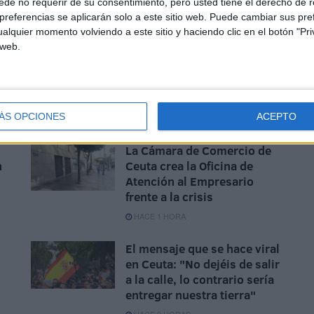
de no requerir de su consentimiento, pero usted tiene el derecho de r
referencias se aplicarán solo a este sitio web. Puede cambiar sus pref
alquier momento volviendo a este sitio y haciendo clic en el botón "Pri
 web.
ÁS OPCIONES
ACEPTO
La Cámara de Comercio de
n
Ceuta crea la Oficina de
Atención al Empresario
frente a la crisis
HACE 1 HORA
El mensaje que se hace viral
en Ceuta: "No dejéis de salir
a la calle, lo contrario sería
entregar nuestra tierra"