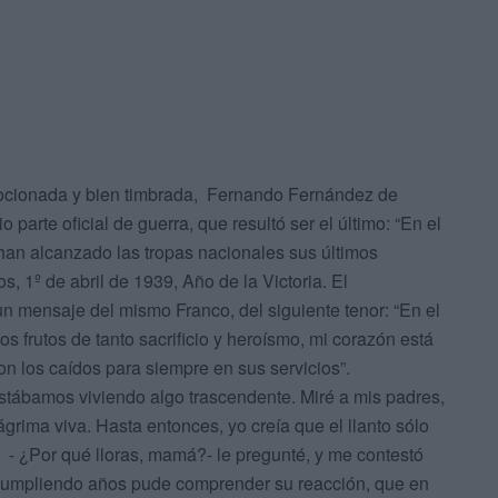
ocionada y bien timbrada, Fernando Fernández de
o parte oficial de guerra, que resultó ser el último: “En el
, han alcanzado las tropas nacionales sus últimos
s, 1º de abril de 1939, Año de la Victoria. El
n mensaje del mismo Franco, del siguiente tenor: “En el
s frutos de tanto sacrificio y heroísmo, mi corazón está
n los caídos para siempre en sus servicios”.
stábamos viviendo algo trascendente. Miré a mis padres,
ágrima viva. Hasta entonces, yo creía que el llanto sólo
. - ¿Por qué lloras, mamá?- le pregunté, y me contestó
 cumpliendo años pude comprender su reacción, que en