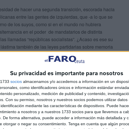
sidad de hacer una segunda transición, escorada hacia
licanas entre las gentes de izquierdas, que -a lo que se
erno de los suyos, como si en el mundo no hubiera
alternancia en el poder de mandatarios de distinta
 las llamadas “repúblicas socialistas”. ¿Acaso es ese su
 lástima también de las leyes partidarias sobre memoria
erminados nombres de vías públicas que correspondían a
del otro. En ese aspecto –como igualmente en otros- Ceuta
iones populares (Real, Palmeras, Marina, Revellín,
Su privacidad es importante para nosotros
es o plazas tuvieron durante el régimen totalitario surgido
s 1733
socios
almacenamos y/o accedemos a información en un disposit
sonales, como identificadores únicos e información estándar enviada 
perdurable impresión que me llevé el día lº de abril de
ntenido personalizado, medición de publicidad y contenido, investigaci
ta y cinco años- cuando tras oír el último parte oficial
os.
Con su permiso, nosotros y nuestros socios podemos utilizar datos 
identificación mediante las características de dispositivos. Puede hacer
a civi, ni llorar a mi madre-.
ntimiento a nosotros y a nuestros 1733 socios para que llevemos a ca
ón.
. De forma alternativa, puede acceder a información más detallada y 
e otorgar o negar su consentimiento.
Tenga en cuenta que algún proc