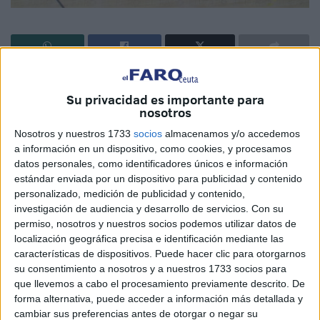
La UA Ceutí FS vuelve a jugar tras una semana de parón y
Su privacidad es importante para
lo volverá a hacer en el ‘Guillermo Molina’, a las seis de la
nosotros
tarde (18h), ante un viejo conocido, el Bujalance, un rival
Nosotros y nuestros 1733
socios
almacenamos y/o accedemos
clásico de los caballas en su periplo por categoría
a información en un dispositivo, como cookies, y procesamos
nacional.
datos personales, como identificadores únicos e información
estándar enviada por un dispositivo para publicidad y contenido
El equipo que entrena José Carlos Ayala ‘Chito’ no jugó la
personalizado, medición de publicidad y contenido,
semana pasada al tener turno de descanso (equipos
investigación de audiencia y desarrollo de servicios.
Con su
impares en el Grupo 5 de Segunda División B), ‘parón’ que
permiso, nosotros y nuestros socios podemos utilizar datos de
vino en el peor momento, ya que los caballas habían
localización geográfica precisa e identificación mediante las
características de dispositivos. Puede hacer clic para otorgarnos
logrado por fin su primera victoria en liga tras un mal inicio
su consentimiento a nosotros y a nuestros 1733 socios para
de temporada, y precisamente frente a otro cordobés, el
que llevemos a cabo el procesamiento previamente descrito. De
CD Ategua.
forma alternativa, puede acceder a información más detallada y
Los caballas afrontan por tanto el encuentro con la
cambiar sus preferencias antes de otorgar o negar su