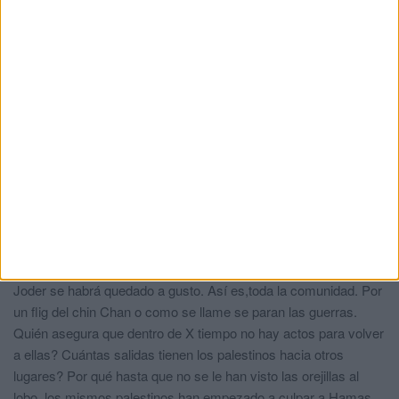
otro país que no tiene nada que ver con lo nuestro y lo tenemos
que tratar como borregos, al final del sermón, una pequeña y
fugaz súplica por los Gazaties y hasta el otro viernes, dirigen
sus paises arabes musulmanes mirando hacia el otro lado, para
ellos la UMA no existe, el sionismo se ha apoderado de las
mezquitas ceutíes, es la realidad ( espero 🙏 que me publiquen
el comentario)
Uno mas
comentó:
hace 1 año
Se olvidan decir quien empezó esto con una matanza y
secuestro de civiles israelíes.
Haramago
comentó:
hace 1 año
Joder se habrá quedado a gusto. Así es,toda la comunidad. Por
un flig del chin Chan o como se llame se paran las guerras.
Quién asegura que dentro de X tiempo no hay actos para volver
a ellas? Cuántas salidas tienen los palestinos hacia otros
lugares? Por qué hasta que no se le han visto las orejillas al
lobo, los mismos palestinos han empezado a culpar a Hamas