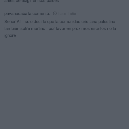
antes de exigir en sus paises
pavanacaballa
comentó:
hace 1 año
Señor Ali , solo decirle que la comunidad cristiana palestina
también sufre martirio , por favor en próximos escritos no la
ignore