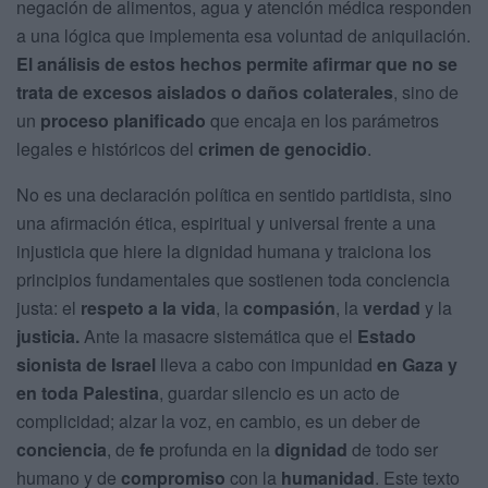
negación de alimentos, agua y atención médica responden
a una lógica que implementa esa voluntad de aniquilación.
El análisis de estos hechos permite afirmar que
no se
trata de excesos aislados o daños colaterales
, sino de
un
proceso planificado
que encaja en los parámetros
legales e históricos del
crimen de genocidio
.
No es una declaración política en sentido partidista, sino
una afirmación ética, espiritual y universal frente a una
injusticia que hiere la dignidad humana y traiciona los
principios fundamentales que sostienen toda conciencia
justa: el
respeto a la vida
, la
compasión
, la
verdad
y la
justicia.
Ante la masacre sistemática que el
Estado
sionista de Israel
lleva a cabo con impunidad
en Gaza y
en toda Palestina
, guardar silencio es un acto de
complicidad; alzar la voz, en cambio, es un deber de
conciencia
, de
fe
profunda en la
dignidad
de todo ser
humano y de
compromiso
con la
humanidad
. Este texto