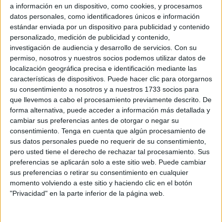
a información en un dispositivo, como cookies, y procesamos
datos personales, como identificadores únicos e información
estándar enviada por un dispositivo para publicidad y contenido
EFE
personalizado, medición de publicidad y contenido,
investigación de audiencia y desarrollo de servicios.
Con su
El valor absoluto de la vida
permiso, nosotros y nuestros socios podemos utilizar datos de
localización geográfica precisa e identificación mediante las
La vida es sagrada.
Los valores religiosos nos enseñan
características de dispositivos. Puede hacer clic para otorgarnos
que
la
umma
(la comunidad musulmana global)
es como
su consentimiento a nosotros y a nuestros 1733 socios para
que llevemos a cabo el procesamiento previamente descrito. De
un solo cuerpo: cuando una parte sufre, todo el
forma alternativa, puede acceder a información más detallada y
cuerpo se resiente.
Esta enseñanza no es una metáfora
cambiar sus preferencias antes de otorgar o negar su
poética, sino un principio ético profundo que nos interpela
consentimiento.
Tenga en cuenta que algún procesamiento de
ante cada injusticia, cada crimen, cada dolor que golpea a
sus datos personales puede no requerir de su consentimiento,
pero usted tiene el derecho de rechazar tal procesamiento. Sus
cualquier miembro de nuestra comunidad, sin importar su
preferencias se aplicarán solo a este sitio web. Puede cambiar
lugar, su lengua o su frontera. Y hoy, ese sufrimiento tiene
sus preferencias o retirar su consentimiento en cualquier
nombre:
Gaza.
momento volviendo a este sitio y haciendo clic en el botón
"Privacidad" en la parte inferior de la página web.
La dignidad intrínseca de cada ser humano nace del
reconocimiento de que su vida es un valor absoluto, no