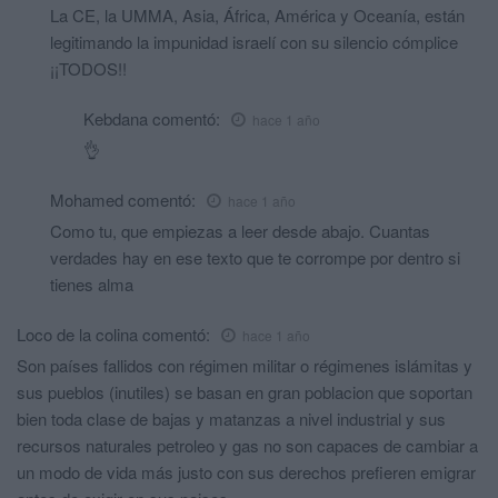
La CE, la UMMA, Asia, África, América y Oceanía, están
legitimando la impunidad israelí con su silencio cómplice
¡¡TODOS!!
Kebdana
comentó:
hace 1 año
👌
Mohamed
comentó:
hace 1 año
Como tu, que empiezas a leer desde abajo. Cuantas
verdades hay en ese texto que te corrompe por dentro si
tienes alma
Loco de la colina
comentó:
hace 1 año
Son países fallidos con régimen militar o régimenes islámitas y
sus pueblos (inutiles) se basan en gran poblacion que soportan
bien toda clase de bajas y matanzas a nivel industrial y sus
recursos naturales petroleo y gas no son capaces de cambiar a
un modo de vida más justo con sus derechos prefieren emigrar