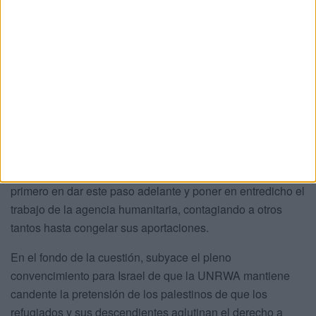
Consecuentemente, pese a que la culpabilidad de algunos
de los componentes de la UNRWA no ha sido aún
probada, apenas ha faltado tiempo para que los socios
occidentales de Israel que en estos días simulaban
acechar a otro lado, mientras la Corte Internacional de
Justicia (CIJ) valoraba como probable los visos del
genocidio israelí, hayan puesto su clamor y arrinconado la
financiación de la UNRWA que la hace pender de un hilo.
Estados Unidos, aliado impertérrito de Israel, ha sido el
primero en dar este paso adelante y poner en entredicho el
trabajo de la agencia humanitaria, contagiando a otros
tantos hasta congelar sus aportaciones.
En el fondo de la cuestión, subyace el pleno
convencimiento para Israel de que la UNRWA mantiene
candente la pretensión de los palestinos de que los
refugiados y sus descendientes aglutinan el derecho a