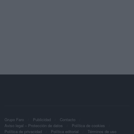
Grupo Faro
Publicidad
Contacto
Aviso legal – Protección de datos
Política de cookies
Política de privacidad
Política editorial
Términos de uso