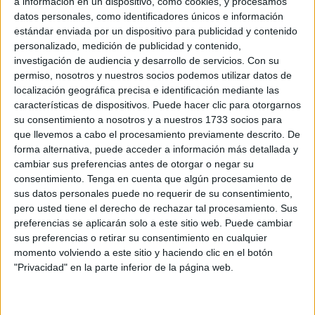
destapado el tarro de las
a información en un dispositivo, como cookies, y procesamos
datos personales, como identificadores únicos e información
esencias a la hora de
estándar enviada por un dispositivo para publicidad y contenido
personalizado, medición de publicidad y contenido,
inhabilitar la financiación
investigación de audiencia y desarrollo de servicios.
Con su
de la UNRWA, Estados
permiso, nosotros y nuestros socios podemos utilizar datos de
localización geográfica precisa e identificación mediante las
Unidos es el mayor
características de dispositivos. Puede hacer clic para otorgarnos
su consentimiento a nosotros y a nuestros 1733 socios para
exportador y distribuidor
que llevemos a cabo el procesamiento previamente descrito. De
de armas a Israel”
forma alternativa, puede acceder a información más detallada y
cambiar sus preferencias antes de otorgar o negar su
consentimiento.
Tenga en cuenta que algún procesamiento de
Entretanto, el bloqueo tanto aéreo como terrestre y
sus datos personales puede no requerir de su consentimiento,
marítimo que Israel practica contra la Franja de Gaza
pero usted tiene el derecho de rechazar tal procesamiento. Sus
preferencias se aplicarán solo a este sitio web. Puede cambiar
desde 2007, así como las limitaciones de entrada
sus preferencias o retirar su consentimiento en cualquier
aplicadas por Egipto, condicionan cuantitativamente el
momento volviendo a este sitio y haciendo clic en el botón
ingreso en este territorio de personas, alimentos,
"Privacidad" en la parte inferior de la página web.
combustible y abastos médicos. Indudablemente, este
escenario paradójico ha retraído la región, por lo que se ha