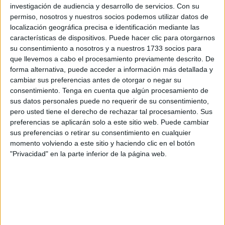
implicar a las autoridades nacionales y europeas” y
investigación de audiencia y desarrollo de servicios.
Con su
preguntaron si tras ella se fortalecería “la coordinación con
permiso, nosotros y nuestros socios podemos utilizar datos de
los Estados miembros en materia de políticas migratorias y
localización geográfica precisa e identificación mediante las
características de dispositivos. Puede hacer clic para otorgarnos
de gestión de las fronteras”, si aumentaría el número de
su consentimiento a nosotros y a nuestros 1733 socios para
agentes de Frontex y si el Gobierno de España había
que llevemos a cabo el procesamiento previamente descrito. De
solicitado “ayuda o una mayor colaboración europea frente
forma alternativa, puede acceder a información más detallada y
al drama migratorio”.
cambiar sus preferencias antes de otorgar o negar su
consentimiento.
Tenga en cuenta que algún procesamiento de
En relación con
Frontex
, Johansson ha recordado que “el
sus datos personales puede no requerir de su consentimiento,
pero usted tiene el derecho de rechazar tal procesamiento. Sus
apoyo operativo de la Agencia Europea de la Guardia de
preferencias se aplicarán solo a este sitio web. Puede cambiar
Fronteras y Costas (Frontex) debe ser solicitado por un
sus preferencias o retirar su consentimiento en cualquier
Estado miembro o recomendado por el director ejecutivo
momento volviendo a este sitio y haciendo clic en el botón
de Frontex” y que “en ambos casos, el plan operativo debe
"Privacidad" en la parte inferior de la página web.
ser acordado entre el Estado miembro afectado, Frontex y
cualquier otro Estado miembro participante”.
Además, ha explicado que “la Comisión financia un
número importante de acciones en apoyo de los esfuerzos