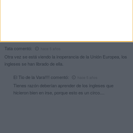
Albert Hunger
comentó:
hace 5 años
Quién le va sancionar a Marruecos ??
próximo voto a vox
comentó:
hace 5 años
El PP solo nos trae marroquíes y ruina a la ciudad
Tata
comentó:
hace 5 años
Otra vez se está viendo la inoperancia de la Unión Europea, los
ingleses se han librado de ella.
El Tio de la Vara!!!!
comentó:
hace 5 años
Tienes razón deberían aprender de los ingleses que
hicieron bien en irse, porque esto es un circo....