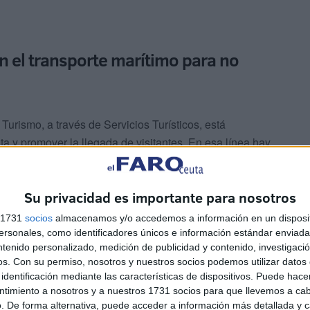
 el transporte marítimo para no
urismo, a través de Servicios Turísticos, está
a y promover la llegada de visitantes. En esa línea hay
a los descuentos del 50 % en el transporte marítimo para
ctiva en las conexiones aéreas con helicóptero.
Su privacidad es importante para nosotros
s 1731
socios
almacenamos y/o accedemos a información en un disposit
sonales, como identificadores únicos e información estándar enviada 
ntenido personalizado, medición de publicidad y contenido, investigaci
os.
Con su permiso, nosotros y nuestros socios podemos utilizar datos 
identificación mediante las características de dispositivos. Puede hacer
ntimiento a nosotros y a nuestros 1731 socios para que llevemos a ca
aptar turistas
. De forma alternativa, puede acceder a información más detallada y 