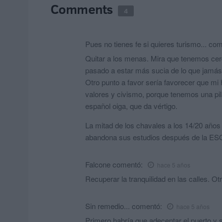
Comments
4
Pues no tienes fe si quieres turismo...
com
Quitar a los menas. Mira que tenemos cerd
pasado a estar más sucia de lo que jamás 
Otro punto a favor sería favorecer que mi 
valores y civismo, porque tenemos una pil
español oiga, que da vértigo.
La mitad de los chavales a los 14/20 años
abandona sus estudios después de la ESO
Falcone
comentó:
hace 5 años
Recuperar la tranquilidad en las calles. Ot
Sin remedio...
comentó:
hace 5 años
Primero habría que adecentar el puerto y