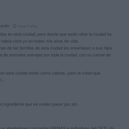
entó:
hace 5 años
os en esta ciudad, pero desde que están ellos la ciudad ha
había visto yo en todos mis años de vida.
has de las familias de esta ciudad les enseñasen a sus hijos
a de animales salvajes por toda la ciudad, con su carnet de
 en esta ciudad están como cabras, justo la mitad que
...
ro ingrediente que se suelen pasar por ahí.
 sus alrededores con tantos MENAS e individuos del CETI, da