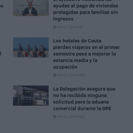
os
ayudas al pago de viviendas
protegidas para familias sin
ingresos
HACE 1 SEMANA
Los hoteles de Ceuta
pierden viajeros en el primer
l
semestre pese a mejorar la
estancia media y la
ocupación
HACE 2 SEMANAS
La Delegación asegura que
no ha recibido ninguna
solicitud para la aduana
comercial durante la OPE
HACE 2 SEMANAS