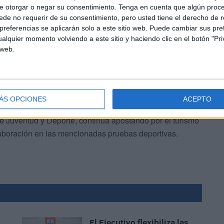
e otorgar o negar su consentimiento.
Tenga en cuenta que algún proc
de no requerir de su consentimiento, pero usted tiene el derecho de r
referencias se aplicarán solo a este sitio web. Puede cambiar sus pref
alquier momento volviendo a este sitio y haciendo clic en el botón "Pri
 web.
tado presente este fin de semana en el 'Triatlón Ciudad
te se ha convertido en otro gran aliciente para captar
ÁS OPCIONES
ACEPTO
ables atractivos de la ciudad autónoma. La Ciudad, a
de Juventud y Deporte, continúa apostando por el turismo
laboración en las mencionadas pruebas deportivas.
El Ejecutivo flexibiliza las