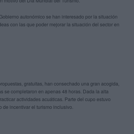
 motivo del Día Mundial del Turismo.
l Gobierno autonómico se han interesado por la situación
eas con las que poder mejorar la situación del sector en
 propuestas, gratuitas, han consechado una gran acogida,
as se completaron en apenas 48 horas. Dada la alta
acticar actividades acuáticas. Parte del cupo estuvo
 de incentivar el turismo inclusivo.