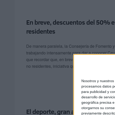
En breve, descuentos del 50% en
residentes
De manera paralela, la Consejería de Fomento y T
trabajando intensamente para dar a conocer Ceut
que recordar que, en breve, se pondrán en march
no residentes, iniciativa que se sumará a la ya a
Nosotros y nuestro
procesamos datos per
para publicidad y co
desarrollo de servici
geográfica precisa e 
otorgarnos su conse
El deporte, gran aliciente para c
previamente descrito