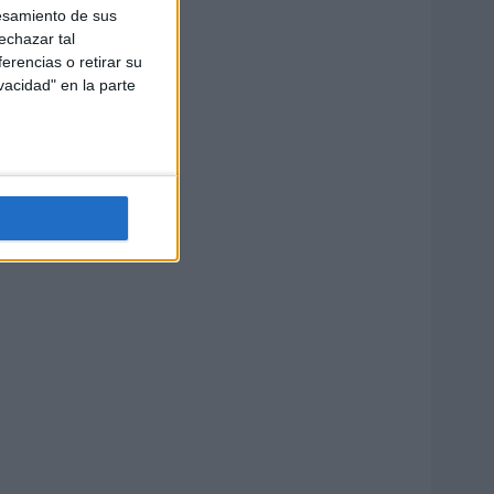
esamiento de sus
echazar tal
erencias o retirar su
vacidad" en la parte