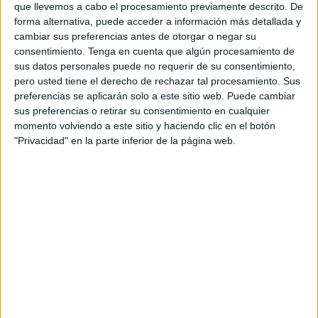
que llevemos a cabo el procesamiento previamente descrito. De
Servicios Turísticos
, ha organizado un viaje de
forma alternativa, puede acceder a información más detallada y
familiarización (fam trip) para que responsables de la
cambiar sus preferencias antes de otorgar o negar su
empresa Key DM, especializada en la organización de
consentimiento.
Tenga en cuenta que algún procesamiento de
convenciones y congresos, conozcan durante este fin de
sus datos personales puede no requerir de su consentimiento,
pero usted tiene el derecho de rechazar tal procesamiento. Sus
semana las posibilidades que ofrece Ceuta para acoger
preferencias se aplicarán solo a este sitio web. Puede cambiar
este tipo de eventos.
sus preferencias o retirar su consentimiento en cualquier
momento volviendo a este sitio y haciendo clic en el botón
Se trata de una acción gestada en la última edición de la
"Privacidad" en la parte inferior de la página web.
feria de congresos IBTM, celebrada en Barcelona en
noviembre del año pasado. Ceuta ha participado en ese
evento los dos últimos años asociada dentro del stand de
Turespaña, y forma parte del Plan de Promoción Exterior
de Servicios Turísticos para promocionar y fortalecer el
destino turístico para congresos, jornadas o viajes de
incentivos, por ser un segmento, el de turismo de
negocios, con amplias posibilidades de desarrollo en la
ciudad..