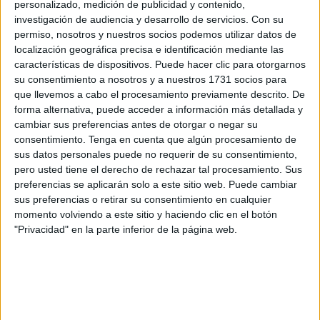
personalizado, medición de publicidad y contenido,
pero los primeros datos empiezan a ser positivos. La
investigación de audiencia y desarrollo de servicios.
Con su
ciudad autónoma de Ceuta registró el mayor grado de
permiso, nosotros y nuestros socios podemos utilizar datos de
localización geográfica precisa e identificación mediante las
ocupación hotelera por plazas durante el mes de junio con
características de dispositivos. Puede hacer clic para otorgarnos
un 66 por ciento de ocupación.
su consentimiento a nosotros y a nuestros 1731 socios para
que llevemos a cabo el procesamiento previamente descrito. De
No todos los datos relacionados con el turismo iban a ser
forma alternativa, puede acceder a información más detallada y
negativos desde que entráramos en
la pandemia
cambiar sus preferencias antes de otorgar o negar su
provocada por el Covid-19
. Y es que el sector turístico
consentimiento.
Tenga en cuenta que algún procesamiento de
sus datos personales puede no requerir de su consentimiento,
comienza a coger algo de aire. Tras meses con la
pero usted tiene el derecho de rechazar tal procesamiento. Sus
movilidad entre comunidades autónomas cercenada y la
preferencias se aplicarán solo a este sitio web. Puede cambiar
internacional muy restringida, el cese de los cierres
sus preferencias o retirar su consentimiento en cualquier
perimetrales ha animado a muchos turistas nacionales a
momento volviendo a este sitio y haciendo clic en el botón
"Privacidad" en la parte inferior de la página web.
viajar por primera vez en el año. En concreto, las
pernoctaciones en los establecimientos hoteleros ceutíes
aumentaron en junio de 2021 un 100 por ciento respecto al
mismo mes de 2020, cuando el país estaba
completamente cerrada por el Covid-19.