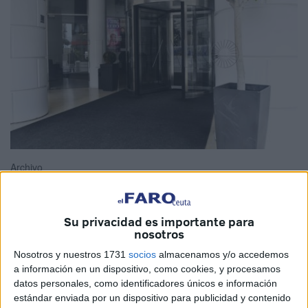
Archivo
Su privacidad es importante para
nosotros
Después de más de un año malo,
el sector turístico
también se empieza a recuperar en Ceuta. Los hoteleros
Nosotros y nuestros 1731
socios
almacenamos y/o accedemos
esperarán a finales de septiembre para dar una valoración
a información en un dispositivo, como cookies, y procesamos
datos personales, como identificadores únicos e información
de conjunto sobre la temporada estival y las primeras
estándar enviada por un dispositivo para publicidad y contenido
estimaciones sobre la evolución turística tras la pandemia,