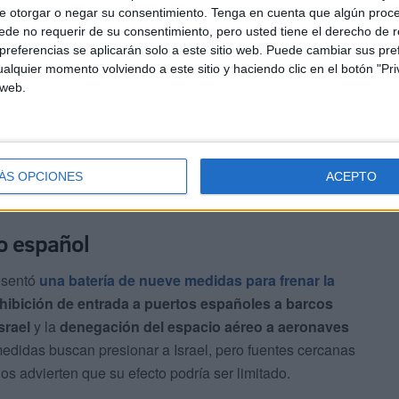
e otorgar o negar su consentimiento.
Tenga en cuenta que algún proc
de no requerir de su consentimiento, pero usted tiene el derecho de r
referencias se aplicarán solo a este sitio web. Puede cambiar sus pref
alquier momento volviendo a este sitio y haciendo clic en el botón "Pri
 web.
ÁS OPCIONES
ACEPTO
EFE
o español
resentó
una batería de nueve medidas para frenar la
hibición de entrada a puertos españoles a barcos
srael
y la
denegación del espacio aéreo a aeronaves
medidas buscan presionar a Israel, pero fuentes cercanas
s advierten que su efecto podría ser limitado.