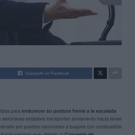
Compartir en Facebook
didas para
endurecer su postura frente a la escalada
ue aeronaves estatales transporten armamento hacia Israel
 tránsito por puertos nacionales a buques con combustible
 Mundo
señalan que, debido al
Convenio de