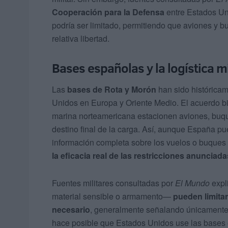
Cooperación para la Defensa
entre Estados Uni
podría ser limitado, permitiendo que aviones y
relativa libertad.
Bases españolas y la logística m
Las
bases de Rota y Morón
han sido histórica
Unidos en Europa y Oriente Medio. El acuerdo bi
marina norteamericana estacionen aviones, buque
destino final de la carga. Así, aunque España pue
información completa sobre los vuelos o buques q
la eficacia real de las restricciones anuncia
Fuentes militares consultadas por
El Mundo
expl
material sensible o armamento—
pueden limita
necesario
, generalmente señalando únicamente l
hace posible que Estados Unidos use las bases e