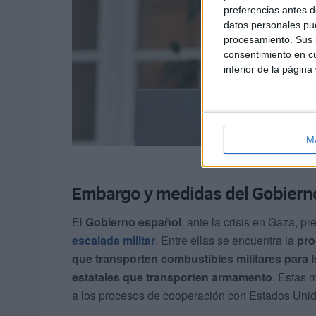
preferencias antes d
datos personales pue
procesamiento. Sus p
consentimiento en cu
inferior de la página
M
Embargo y medidas del Gobiern
El
Gobierno español
, ante la crisis en Gaza, p
escalada militar
. Entre ellas se encuentra la
pro
que transporten combustibles militares para I
estatales que transporten armamento
. Estas 
a los procesos de cooperación con Estados Unido