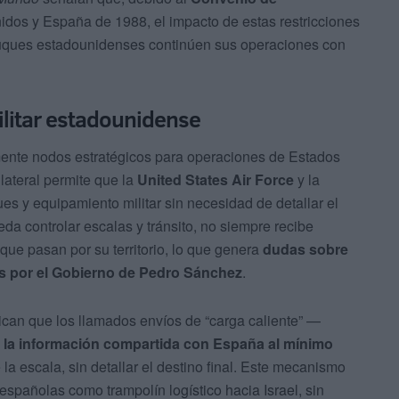
dos y España de 1988, el impacto de estas restricciones
 buques estadounidenses continúen sus operaciones con
ilitar estadounidense
mente nodos estratégicos para operaciones de Estados
lateral permite que la
United States Air Force
y la
s y equipamiento militar sin necesidad de detallar el
da controlar escalas y tránsito, no siempre recibe
ue pasan por su territorio, lo que genera
dudas sobre
das por el Gobierno de Pedro Sánchez
.
ican que los llamados envíos de “carga caliente” —
r la información compartida con España al mínimo
a escala, sin detallar el destino final. Este mecanismo
spañolas como trampolín logístico hacia Israel, sin