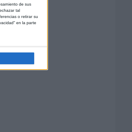
esamiento de sus
echazar tal
erencias o retirar su
vacidad" en la parte