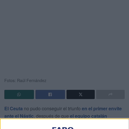
Fotos: Raúl Fernández
El Ceuta
no pudo conseguir el triunfo
en el primer envite
ante el Nástic
, después de que
el equipo catalán
consiguiera el empate en el tiempo de descuento. Los