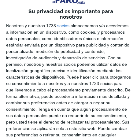
ceutíes controlaron buena parte del partido pero la
expulsión de Cristian en el minuto 75 fue clave.
Su privacidad es importante para
nosotros
Tremendo ambientazo
en este primer encuentro de la
Nosotros y nuestros 1733
socios
almacenamos y/o accedemos
eliminatoria de ascenso a Segunda División.
a información en un dispositivo, como cookies, y procesamos
datos personales, como identificadores únicos e información
estándar enviada por un dispositivo para publicidad y contenido
personalizado, medición de publicidad y contenido,
investigación de audiencia y desarrollo de servicios.
Con su
permiso, nosotros y nuestros socios podemos utilizar datos de
localización geográfica precisa e identificación mediante las
características de dispositivos. Puede hacer clic para otorgarnos
su consentimiento a nosotros y a nuestros 1733 socios para
que llevemos a cabo el procesamiento previamente descrito. De
forma alternativa, puede acceder a información más detallada y
cambiar sus preferencias antes de otorgar o negar su
consentimiento.
Tenga en cuenta que algún procesamiento de
sus datos personales puede no requerir de su consentimiento,
pero usted tiene el derecho de rechazar tal procesamiento. Sus
preferencias se aplicarán solo a este sitio web. Puede cambiar
sus preferencias o retirar su consentimiento en cualquier