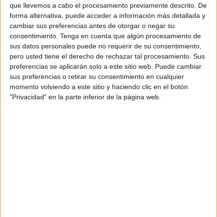
que llevemos a cabo el procesamiento previamente descrito. De
desempeñó antes múltiples trabajos teníamos una edad
forma alternativa, puede acceder a información más detallada y
parecida aunque veníamos de mundos distintos.
cambiar sus preferencias antes de otorgar o negar su
consentimiento.
Tenga en cuenta que algún procesamiento de
Comenzar en la docencia es duro pues la imagen idílica y
sus datos personales puede no requerir de su consentimiento,
platónica choca con una realidad ingrata: alumnos
pero usted tiene el derecho de rechazar tal procesamiento. Sus
preferencias se aplicarán solo a este sitio web. Puede cambiar
disruptivos, controles burocráticos, situaciones de
sus preferencias o retirar su consentimiento en cualquier
desamparo y sentir esa sensación de soledad que te parte
momento volviendo a este sitio y haciendo clic en el botón
en pedazos.
"Privacidad" en la parte inferior de la página web.
Pero hoy era distinto, no aguantaba una carga que iba
aumentando paulatinamente, una angustia interior
abrazada a sus entrañas.
-No sé si este trabajo es para mí, creo que ando perdido en
un laberinto y, si sigo aquí, temo no salir nunca.
Nuestra conversación se convirtió en un monólogo, en un
soliloquio en el que iba desgranando lo que todos hemos