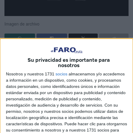
Imagen de archivo
Hoy lo noté más triste que otras veces. En su rostro
Su privacidad es importante para
hablaba el silencio, la mirada ausente, sus ojos indefinidos
nosotros
buscaban nada, a nadie, ni a él mismo.
Nosotros y nuestros 1731
socios
almacenamos y/o accedemos
Lo vi de lejos, lo llamé por su nombre y no se dio cuenta
a información en un dispositivo, como cookies, y procesamos
datos personales, como identificadores únicos e información
de mi presencia. Sabía que algo le angustiaba, algo le
estándar enviada por un dispositivo para publicidad y contenido
había arrancado el ánimo y carcomido su sonrisa; tal vez
personalizado, medición de publicidad y contenido,
una especie de larva había anidado en su corazón y lo iba
investigación de audiencia y desarrollo de servicios.
Con su
paralizando.
permiso, nosotros y nuestros socios podemos utilizar datos de
localización geográfica precisa e identificación mediante las
Lo conocí ya hace un tiempo, en la sala de los a biblioteca
características de dispositivos. Puede hacer clic para otorgarnos
su consentimiento a nosotros y a nuestros 1731 socios para
municipal. También se dedicaba a la enseñanza aunque