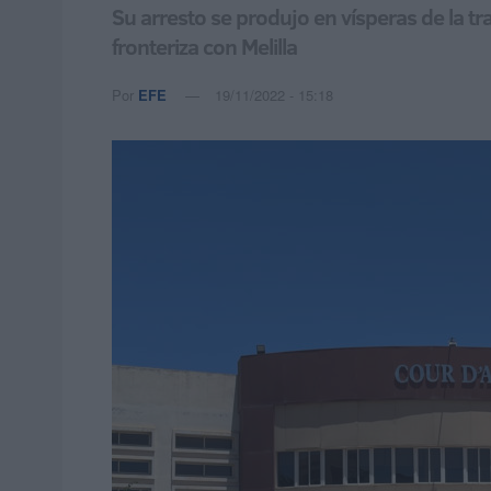
Su arresto se produjo en vísperas de la tr
fronteriza con Melilla
Por
EFE
19/11/2022 - 15:18