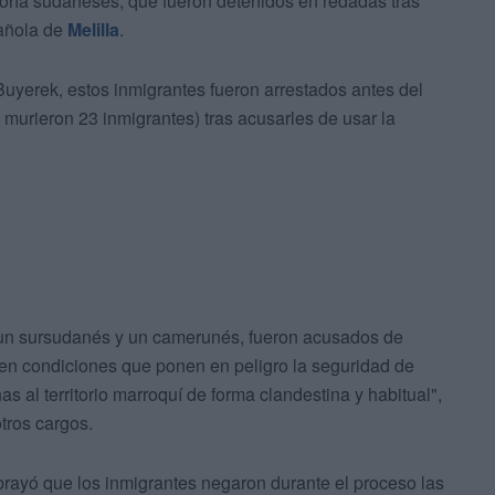
oría sudaneses, que fueron detenidos en redadas tras
pañola de
Melilla
.
yerek, estos inmigrantes fueron arrestados antes del
e murieron 23 inmigrantes) tras acusarles de usar la
o, un sursudanés y un camerunés, fueron acusados de
 en condiciones que ponen en peligro la seguridad de
as al territorio marroquí de forma clandestina y habitual",
otros cargos.
brayó que los inmigrantes negaron durante el proceso las