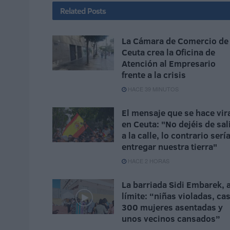
Related
Posts
La Cámara de Comercio de
Ceuta crea la Oficina de
Atención al Empresario
frente a la crisis
HACE 39 MINUTOS
El mensaje que se hace vir
en Ceuta: "No dejéis de sal
a la calle, lo contrario serí
entregar nuestra tierra"
HACE 2 HORAS
La barriada Sidi Embarek, a
límite: “niñas violadas, cas
300 mujeres asentadas y
unos vecinos cansados”