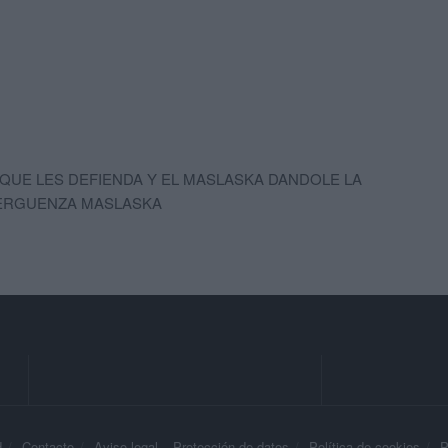
UE LES DEFIENDA Y EL MASLASKA DANDOLE LA
VERGUENZA MASLASKA
d
Contacto
Aviso legal – Protección de datos
Política de cookies
P