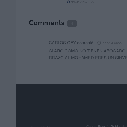
HACE 2 HORAS
Comments
1
CARLOS GAY
comentó:
hace 4 años
CLARO COMO NO TIENEN ABOGADO Q
RRAZO AL MOHAMED ERES UN SIN
Grupo Faro
Publicida
Grupo Faro © 2023