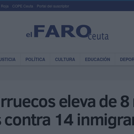
 Roja
COPE Ceuta
Portal del suscriptor
USTICIA
POLÍTICA
CULTURA
EDUCACIÓN
DEPO
rruecos eleva de 8
 contra 14 inmigra