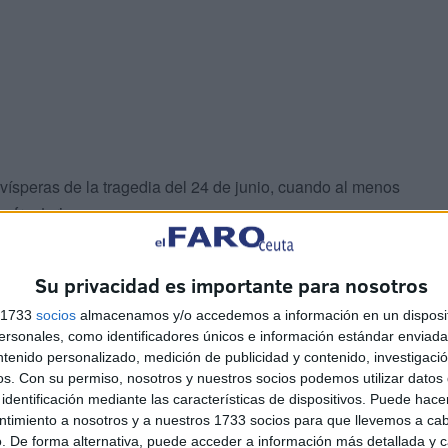
 vísperas de la tragedia del 24 de junio, cuando al menos
a fronteriza.
es"
Su privacidad es importante para nosotros
s 1733
socios
almacenamos y/o accedemos a información en un disposit
sonales, como identificadores únicos e información estándar enviada 
ntenido personalizado, medición de publicidad y contenido, investigaci
os.
Con su permiso, nosotros y nuestros socios podemos utilizar datos 
identificación mediante las características de dispositivos. Puede hacer
ntimiento a nosotros y a nuestros 1733 socios para que llevemos a ca
. De forma alternativa, puede acceder a información más detallada y 
ron cruzar a la ciudad española desde Marruecos y 133 lo