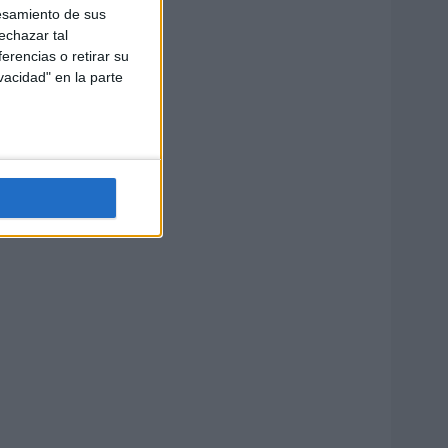
esamiento de sus
echazar tal
erencias o retirar su
vacidad" en la parte