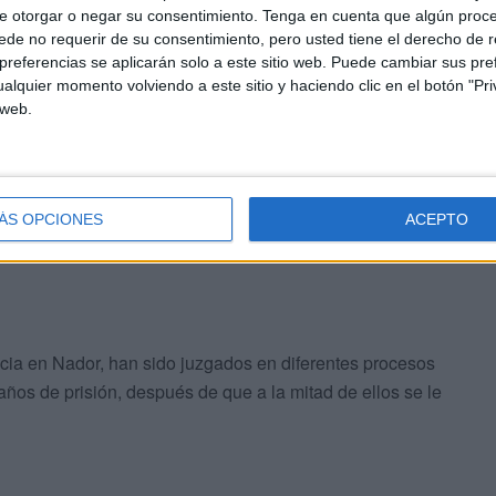
e otorgar o negar su consentimiento.
Tenga en cuenta que algún proc
pero fueron devueltos en ese momento a Marruecos por
de no requerir de su consentimiento, pero usted tiene el derecho de r
ntías legales", según el Defensor del Pueblo español.
referencias se aplicarán solo a este sitio web. Puede cambiar sus pref
alquier momento volviendo a este sitio y haciendo clic en el botón "Pri
 web.
aplastamiento y por los gases y golpes de la policía, y
n detenidos por las autoridades marroquíes, trasladados a
s allí.
ÁS OPCIONES
ACEPTO
icia en Nador, han sido juzgados en diferentes procesos
ños de prisión, después de que a la mitad de ellos se le