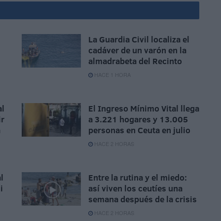
La Guardia Civil localiza el
cadáver de un varón en la
almadrabeta del Recinto
HACE 1 HORA
al
El Ingreso Mínimo Vital llega
ir
a 3.221 hogares y 13.005
a
personas en Ceuta en julio
HACE 2 HORAS
l
Entre la rutina y el miedo:
i
así viven los ceutíes una
semana después de la crisis
HACE 2 HORAS