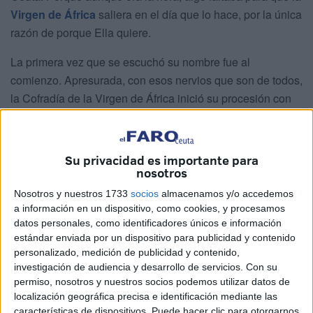
Virgen de África
saliera en el día que lo hace, por la única
razón de porque Ella quiere.
La primera vez que se escuchó su nombre fue al
comienzo. Apresurada, con esos nervios que son de todos,
la Cofradía de la Virgen de África inició su procesión con
la solemnidad con la que comienzan las grandes fiestas
de guardar. La hora escogida fue la de vísperas aunque ya
fuese el día de la fiesta. Ante la revista de los asistentes, el
Su privacidad es importante para
desfile de las representaciones ordenadas por antigüedad,
nosotros
estaba cerrado por la Cofradía de Los Remedios. Tras de
Nosotros y nuestros 1733
socios
almacenamos y/o accedemos
ella, las mantillas custodiaban el estandarte a modo de
a información en un dispositivo, como cookies, y procesamos
datos personales, como identificadores únicos e información
simpecado de la Virgen de África, abriendo paso a un
estándar enviada por un dispositivo para publicidad y contenido
discreto cortejo de cirios blancos en el que cuatro hombres
personalizado, medición de publicidad y contenido,
eran ‘polizones’ entre la devoción ordenada de las
investigación de audiencia y desarrollo de servicios.
Con su
mujeres que portaban luz para una Virgen que llora sin
permiso, nosotros y nuestros socios podemos utilizar datos de
lágrimas.
localización geográfica precisa e identificación mediante las
características de dispositivos. Puede hacer clic para otorgarnos