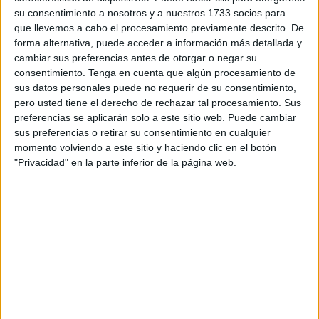
Todo esto ocurría mientras la Banda de Nuestra Señora de
su consentimiento a nosotros y a nuestros 1733 socios para
que llevemos a cabo el procesamiento previamente descrito. De
Palomares interpretaba las notas de ‘Amarguras’. Música
forma alternativa, puede acceder a información más detallada y
de ramos para un festejo sin palmas. Música de domingo
cambiar sus preferencias antes de otorgar o negar su
para una fiesta endomingada. Nunca se sabrá quién sería
consentimiento.
Tenga en cuenta que algún procesamiento de
el artífice de que este milagro ocurriera. A quien lo
sus datos personales puede no requerir de su consentimiento,
pero usted tiene el derecho de rechazar tal procesamiento. Sus
supiese, que alguien le advierta que se encuentra en
preferencias se aplicarán solo a este sitio web. Puede cambiar
búsqueda por buen gusto y delicadeza. Porque en San
sus preferencias o retirar su consentimiento en cualquier
Juan de la Palma hay otra Virgen que sin llorar, llora; que
momento volviendo a este sitio y haciendo clic en el botón
amando, se desarma. Y ambas quedan como la aurora,
"Privacidad" en la parte inferior de la página web.
luz, alegría y plegaria. Una en su domingo de ramos; la
otra, en un lunes sin palmas.
Vienen a esta fiesta, igualmente peripuestos y con gala, el
obispo de Cádiz y Ceuta, monseñor Zornoza, y el vicario
general de los caballas. Aunque no lo crean, vistió para la
ocasión traje talar, con fajín episcopal. Ya le advirtió el
cronista que lo está llamando la mitra porque Ceuta se