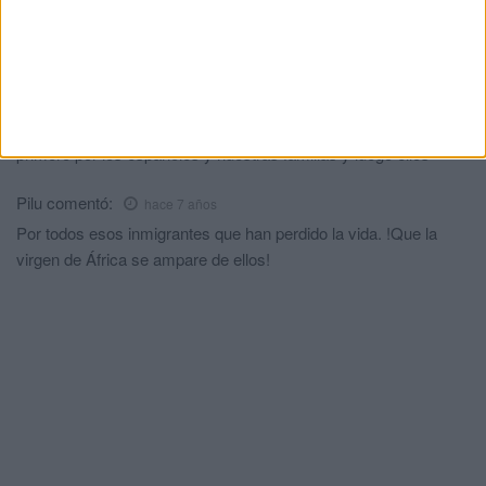
Comments
2
JUAN
comentó:
hace 7 años
primero por los españoles y nuestras familias y luego ellos
Pilu
comentó:
hace 7 años
Por todos esos inmigrantes que han perdido la vida. !Que la
virgen de África se ampare de ellos!