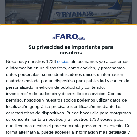
Su privacidad es importante para
nosotros
Nosotros y nuestros 1733
socios
almacenamos y/o accedemos
a información en un dispositivo, como cookies, y procesamos
datos personales, como identificadores únicos e información
EFE
estándar enviada por un dispositivo para publicidad y contenido
personalizado, medición de publicidad y contenido,
investigación de audiencia y desarrollo de servicios.
Con su
permiso, nosotros y nuestros socios podemos utilizar datos de
localización geográfica precisa e identificación mediante las
Tres nuevas líneas aéreas unirán España y
Marruecos
, en
características de dispositivos. Puede hacer clic para otorgarnos
su consentimiento a nosotros y a nuestros 1733 socios para
un momento en el que la
frontera
terrestre que pasa por
que llevemos a cabo el procesamiento previamente descrito. De
Ceuta continúa cerrada y sin perspectivas de una pronta
forma alternativa, puede acceder a información más detallada y