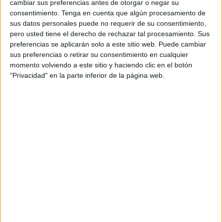
apertura. Será de manos de la compañía de 'low cost'
cambiar sus preferencias antes de otorgar o negar su
irlandesa Ryanair, que refuerza su presencia en nuestro
consentimiento.
Tenga en cuenta que algún procesamiento de
sus datos personales puede no requerir de su consentimiento,
país con estas novedosas rutas. Conectarán los
pero usted tiene el derecho de rechazar tal procesamiento. Sus
aeropuertos de Madrid y Málaga, donde ya contaba con
preferencias se aplicarán solo a este sitio web. Puede cambiar
cuatro conexiones al país africano, con Tánger y
Tetuán
,
sus preferencias o retirar su consentimiento en cualquier
respectivamente. En Alicante ofrecerá dos vuelos
momento volviendo a este sitio y haciendo clic en el botón
"Privacidad" en la parte inferior de la página web.
semanales a Tetuán, en el marco de una ampliación de la
programación en España para la temporada de verano.
Ryanair acompaña este lanzamiento con una oferta de
asientos con tarifas desde 29,99 euros para viajar en los
meses de septiembre y octubre. Esta promoción estará
disponible hasta la medianoche del miércoles 18 de
agosto.
El director comercial de Ryanair espera que
en verano remonte el tráfico aéreo tras el
avance de la vacunación