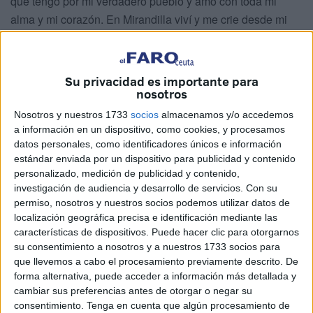
que tengo por mi verdadero pueblo y amo con toda mi
alma y mi corazón. En Mirandilla viví y me crie desde mi
más tierna edad hasta los 16 años. En ella, nació y tiene
clavadas mis raíces más profundas toda mi familia paterna.
Y en ella me nació y me formé en el más puro espíritu
Su privacidad es importante para
extremeño. Lo mismo que, por parte de mi madre, toda su
nosotros
familia procede de Montánchez (Cáceres). Luego, a través
Nosotros y nuestros 1733
socios
almacenamos y/o accedemos
de mis dos ramas familiares de origen, mi padre de la
a información en un dispositivo, como cookies, y procesamos
provincia de Badajoz y mi madre de la de Cáceres, uno mi
datos personales, como identificadores únicos e información
estándar enviada por un dispositivo para publicidad y contenido
doble condición de ser lo más genuinamente extremeño
personalizado, medición de publicidad y contenido,
que se puede ser, sintiéndome extremeño por los cuatro
investigación de audiencia y desarrollo de servicios.
Con su
costados y desde los pies hasta la cabeza.
permiso, nosotros y nuestros socios podemos utilizar datos de
localización geográfica precisa e identificación mediante las
En Mirandilla tuve mi sagrado recinto familiar donde mis
características de dispositivos. Puede hacer clic para otorgarnos
queridos padres (q.e.p.d.) nos mecieron la cuna a los
su consentimiento a nosotros y a nuestros 1733 socios para
que llevemos a cabo el procesamiento previamente descrito. De
cuatro hermanos, siendo yo su hijo primogénito, primer
forma alternativa, puede acceder a información más detallada y
fruto de su feliz matrimonio. Y en Mirandilla jugué mucho
cambiar sus preferencias antes de otorgar o negar su
de pequeño con mis amigos de la infancia en mi calle
consentimiento.
Tenga en cuenta que algún procesamiento de