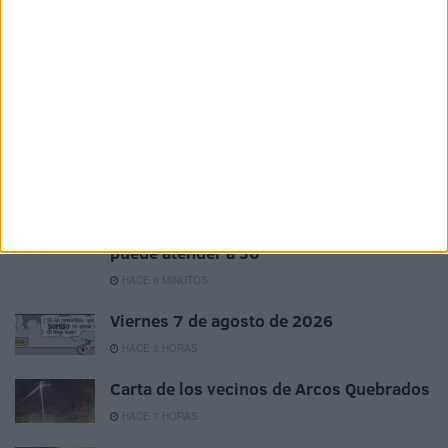
participamos en la misma convocatoria. Y he publicado
sobre unos 1.200 artículos en el periódico Faro de Ceuta,
en el que llevo 25 años escribiendo y publicando todos los
lunes, más en otros diarios de Madrid.
Related
Posts
El reto de Ceuta: casi 1.400 menores
inmigrantes para una ciudad que solo
puede atender a 30
HACE 6 MINUTOS
Viernes 7 de agosto de 2026
HACE 3 HORAS
Carta de los vecinos de Arcos Quebrados
HACE 7 HORAS