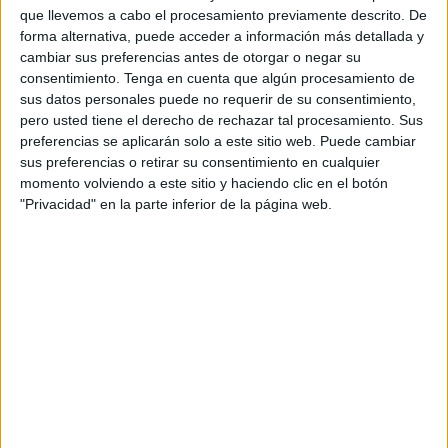
que llevemos a cabo el procesamiento previamente descrito. De
La secretaria de Estado de Seguridad, Ana Botella, ha
forma alternativa, puede acceder a información más detallada y
contestado de soslayo este martes en la Comisión de
cambiar sus preferencias antes de otorgar o negar su
Interior del Congreso a la pregunta de Enric Bataller,
consentimiento.
Tenga en cuenta que algún procesamiento de
diputado de Compromís (
socio de Caballas y CpM en el
sus datos personales puede no requerir de su consentimiento,
pero usted tiene el derecho de rechazar tal procesamiento. Sus
Parlamento
), dentro de la respuesta del Gobierno a las
preferencias se aplicarán solo a este sitio web. Puede cambiar
cuestiones presentadas por distintos grupos
sus preferencias o retirar su consentimiento en cualquier
parlamentarios.
momento volviendo a este sitio y haciendo clic en el botón
"Privacidad" en la parte inferior de la página web.
El diputado de Compromís planteó la conveniencia de
empezar a trabajar a nivel presupuestario para desarrollar
los términos de un nuevo Tratado de Buena Vecindad con
Marruecos abordando de manera abierta la situación de
las
fronteras terrestres de ese país con Ceuta y Melilla
,
es decir, emprender acciones para “crear una zona
acolchada y amable de contacto” entre ambos países.
“Sabemos que la viabilidad de ambas depende en gran
medida de las buenas relaciones con el país vecino y el