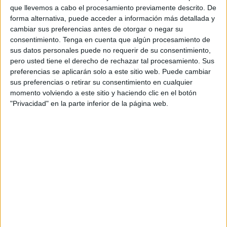
que llevemos a cabo el procesamiento previamente descrito. De
emparentados, todo ello en menos de 48 horas, como
forma alternativa, puede acceder a información más detallada y
publica la agencia de noticias
MAP
.
cambiar sus preferencias antes de otorgar o negar su
consentimiento.
Tenga en cuenta que algún procesamiento de
Esta hazaña marca un importante avance a nivel nacional,
sus datos personales puede no requerir de su consentimiento,
ya que se trata de una innovación en el campo de la
pero usted tiene el derecho de rechazar tal procesamiento. Sus
medicina en el país.
preferencias se aplicarán solo a este sitio web. Puede cambiar
sus preferencias o retirar su consentimiento en cualquier
Durante la noche del 9 al 10 de septiembre de 2024, se
momento volviendo a este sitio y haciendo clic en el botón
"Privacidad" en la parte inferior de la página web.
realizó un trasplante de hígado de emergencia que
permitió tratar a una joven de 19 años, quien sufría de una
hepatitis fulminante y se encontraba en estado de coma
debido a una insuficiencia hepática aguda.
El donante en
este caso fue su propio padre, de 53 años, quien
ofreció el hemi hígado izquierdo.
Esta intervención resultó en un éxito para el equipo
médico del Hospital Universitario Ibn Sina, que emitió
un comunicado de prensa para anunciarlo.