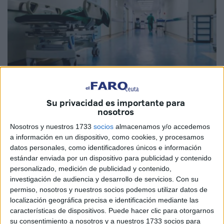
Su privacidad es importante para
nosotros
Imagen de archivo
Nosotros y nuestros 1733
socios
almacenamos y/o accedemos
a información en un dispositivo, como cookies, y procesamos
datos personales, como identificadores únicos e información
estándar enviada por un dispositivo para publicidad y contenido
personalizado, medición de publicidad y contenido,
El Centro Hospitalario Universitario (CHU) Ibn Sina
investigación de audiencia y desarrollo de servicios.
Con su
informó el domingo que sus equipos multidisciplinares, en
permiso, nosotros y nuestros socios podemos utilizar datos de
colaboración con el equipo del hospital francés Paul
localización geográfica precisa e identificación mediante las
Brousse, han llevado a cabo dos nuevos trasplantes de
características de dispositivos. Puede hacer clic para otorgarnos
hígado en Marruecos provenientes de donantes vivos
su consentimiento a nosotros y a nuestros 1733 socios para