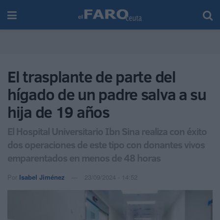
El trasplante de parte del
hígado de un padre salva a su
hija de 19 años
El Hospital Universitario Ibn Sina realiza con éxito
dos operaciones de este tipo con donantes vivos
emparentados en menos de 48 horas
Por
Isabel Jiménez
23/09/2024 - 14:52