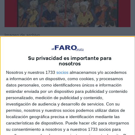
Imagen de archivo
Su privacidad es importante para
nosotros
En el mundo actual nos resulta difícil llamar por su propio
nombre a esa “maldad” que a veces está inoculada en las
Nosotros y nuestros 1733
socios
almacenamos y/o accedemos
a información en un dispositivo, como cookies, y procesamos
intervenciones de los poderosos y que también se aloja en
datos personales, como identificadores únicos e información
el fondo secreto de muchas de nuestras decisiones
estándar enviada por un dispositivo para publicidad y contenido
aparentemente bien intencionadas. Todavía más extraña
personalizado, medición de publicidad y contenido,
suele ser la valoración positiva y la denominación explícita
investigación de audiencia y desarrollo de servicios.
Con su
permiso, nosotros y nuestros socios podemos utilizar datos de
de la “bondad” como la senda más segura y más humana
localización geográfica precisa e identificación mediante las
para lograr la felicidad personal y como el surco más fértil
características de dispositivos. Puede hacer clic para otorgarnos
en el que hemos de sembrar las semillas del bienestar
su consentimiento a nosotros y a nuestros 1733 socios para
colectivo. Ésta es, quizás, una de las razones de mi grata