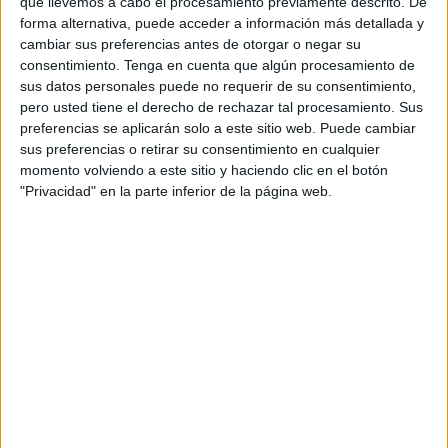
que llevemos a cabo el procesamiento previamente descrito. De
sorpresa al leer este libro que, a pesar de su profundidad,
forma alternativa, puede acceder a información más detallada y
cambiar sus preferencias antes de otorgar o negar su
es claro, interesante y provechoso. Su autor, Martin Buber
consentimiento.
Tenga en cuenta que algún procesamiento de
(1878 -1965), filósofo judío austríaco-israelí y defensor del
sus datos personales puede no requerir de su consentimiento,
diálogo entre judíos y árabes en Palestina, nos ofrece una
pero usted tiene el derecho de rechazar tal procesamiento. Sus
interpretación sobre el bien y el mal, apoyada en un lúcido
preferencias se aplicarán solo a este sitio web. Puede cambiar
sus preferencias o retirar su consentimiento en cualquier
y agudo análisis de varios salmos de la Biblia.
momento volviendo a este sitio y haciendo clic en el botón
"Privacidad" en la parte inferior de la página web.
Tengamos en cuenta que los salmos, además de poseer
unos valores poéticos y musicales, contienen claves
proverbiales para interpretar la vida humana e ideas
luminosas para orientar los comportamientos individuales
y colectivos. En resumen, podríamos afirmar que
proporcionan unos fundamentos sólidos en los que
asentar una antropología y una ética. Como el mismo autor
nos explica en el “prólogo”, Las imágenes del bien y del
mal, que proceden de mitos israelitas y persas nos
permiten señalar su correspondencia con la realidad