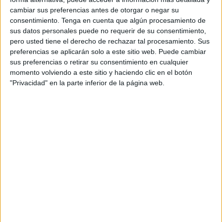
autónoma de Ceuta, cerrará el año 2022 con casi 48.000
cambiar sus preferencias antes de otorgar o negar su
asistencias e intervenciones.
consentimiento.
Tenga en cuenta que algún procesamiento de
sus datos personales puede no requerir de su consentimiento,
Este dato supondrá un aumento superior al 25 por ciento,
pero usted tiene el derecho de rechazar tal procesamiento. Sus
respecto a los servicios prestados el pasado año 2021 por
preferencias se aplicarán solo a este sitio web. Puede cambiar
las ambulancias que desarrollan en Ceuta el transporte
sus preferencias o retirar su consentimiento en cualquier
momento volviendo a este sitio y haciendo clic en el botón
programado de pacientes, la asistencia convencional, así
"Privacidad" en la parte inferior de la página web.
como la atención a las urgencias.
Entre los meses de enero y noviembre de este año 2022
TSTC registró en los servicios de transporte programado -
el que permite trasladar a pacientes que necesitan
pruebas, tratamientos o traslados de ida y vuelta a los
centros sanitarios- un total de 39.206 traslados.
Esta cifra supone un 25 por ciento más que en 2021.
Respecto a las urgencias, la actividad generada entre
enero y noviembre de 2022 se ha situado en los