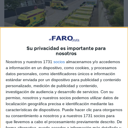
Su privacidad es importante para
nosotros
Nosotros y nuestros 1731
socios
almacenamos y/o accedemos
a información en un dispositivo, como cookies, y procesamos
Imagen de archivo
datos personales, como identificadores únicos e información
estándar enviada por un dispositivo para publicidad y contenido
personalizado, medición de publicidad y contenido,
investigación de audiencia y desarrollo de servicios.
Con su
permiso, nosotros y nuestros socios podemos utilizar datos de
La empresa de ambulancias Transporte Sanitario Terrestre
localización geográfica precisa e identificación mediante las
de Ceuta (TSTC), que gestiona para el Instituto Nacional
características de dispositivos. Puede hacer clic para otorgarnos
de Gestión Sanitaria (
Ingesa
) los servicios de transporte
su consentimiento a nosotros y a nuestros 1731 socios para
sanitario terrestre y las
urgencias
del
061
en la ciudad
que llevemos a cabo el procesamiento previamente descrito. De
forma alternativa, puede acceder a información más detallada y