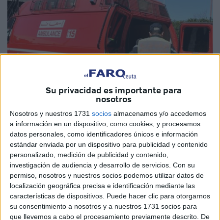
Su privacidad es importante para
nosotros
Nosotros y nuestros 1731
socios
almacenamos y/o accedemos
a información en un dispositivo, como cookies, y procesamos
Imagen de archivo
datos personales, como identificadores únicos e información
estándar enviada por un dispositivo para publicidad y contenido
personalizado, medición de publicidad y contenido,
investigación de audiencia y desarrollo de servicios.
Con su
permiso, nosotros y nuestros socios podemos utilizar datos de
La comuna de M'laliyin fue escenario, en la mañana de
localización geográfica precisa e identificación mediante las
este pasado domingo, de un trágico accidente de tráfico,
características de dispositivos. Puede hacer clic para otorgarnos
cuando
un coche atropelló a un trabajador del Plan
su consentimiento a nosotros y a nuestros 1731 socios para
que llevemos a cabo el procesamiento previamente descrito. De
Nacional de Empleo
cerca del estadio de la zona, lo que