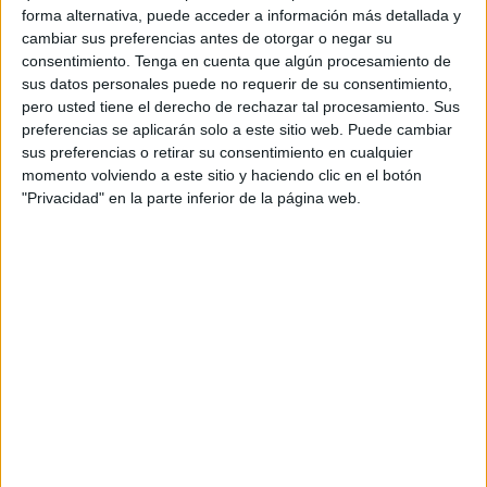
forma alternativa, puede acceder a información más detallada y
provocó su muerte inmediata.
cambiar sus preferencias antes de otorgar o negar su
consentimiento.
Tenga en cuenta que algún procesamiento de
Según los primeros datos disponibles, de los cuales se ha
sus datos personales puede no requerir de su consentimiento,
hecho eco el medio de comunicación marroquí Press
pero usted tiene el derecho de rechazar tal procesamiento. Sus
Tetouan, la víctima, un hombre casado y padre de dos
preferencias se aplicarán solo a este sitio web. Puede cambiar
sus preferencias o retirar su consentimiento en cualquier
hijos, se encontraba
desempeñando sus labores diarias
momento volviendo a este sitio y haciendo clic en el botón
cuando fue sorprendido por un vehículo
que le arrolló
"Privacidad" en la parte inferior de la página web.
causándole la muerte.
Un trágico suceso que ha causado una
gran conmoción
entre los compañeros
de este trabajador, además de los
transeúntes que se encontraban en ese momento en el
lugar de los hechos.
Tras el accidente, los servicios de seguridad y protección
civil se trasladaron al lugar de los hechos, donde se
procedió al traslado del cuerpo sin vida al depósito de
cadáveres. Asimismo, se abrió una
investigación bajo la