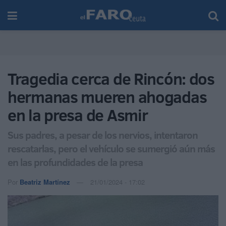
Tragedia cerca de Rincón: dos
hermanas mueren ahogadas
en la presa de Asmir
Sus padres, a pesar de los nervios, intentaron
rescatarlas, pero el vehículo se sumergió aún más
en las profundidades de la presa
Por
Beatriz Martínez
21/01/2024 - 17:02