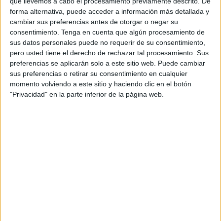
que llevemos a cabo el procesamiento previamente descrito. De
verdadera tragedia después de que dos hermanas
forma alternativa, puede acceder a información más detallada y
perdieran la vida por ahogamiento en la presa de Asmir, a
cambiar sus preferencias antes de otorgar o negar su
consentimiento.
Tenga en cuenta que algún procesamiento de
tan solo unos kilómetros de Rincón.
sus datos personales puede no requerir de su consentimiento,
pero usted tiene el derecho de rechazar tal procesamiento. Sus
Según fuentes locales, las niñas, de 10 y 19 años, estaban
preferencias se aplicarán solo a este sitio web. Puede cambiar
de paseo familiar con sus padres, cuando Aya (la mayor) le
sus preferencias o retirar su consentimiento en cualquier
pidió las llaves del coche a su padre para dar un corto
momento volviendo a este sitio y haciendo clic en el botón
paseo por los alrededores de la presa. La chica había
"Privacidad" en la parte inferior de la página web.
obtenido recientemente su licencia de conducir y quería
probar sus habilidades de manejo lejos de las calles
concurridas de peatones y autos, por lo que su padre
accedió a su solicitud y les dio permiso para poder dar ese
paseo.
Su hermana, de tan solo 10 años, le acompañó, pero
mientras estaban conduciendo Aya perdió el control,
deslizándose rápidamente dentro de la presa y
hundiéndose en el agua en presencia de sus padres, que