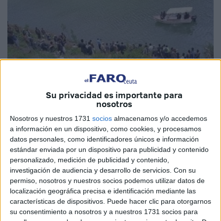
Su privacidad es importante para
nosotros
Nosotros y nuestros 1731
socios
almacenamos y/o accedemos
a información en un dispositivo, como cookies, y procesamos
datos personales, como identificadores únicos e información
Imágenes cedidas
estándar enviada por un dispositivo para publicidad y contenido
personalizado, medición de publicidad y contenido,
investigación de audiencia y desarrollo de servicios.
Con su
permiso, nosotros y nuestros socios podemos utilizar datos de
La ciudad de Al Madiq aún sigue conmocionada por una
localización geográfica precisa e identificación mediante las
características de dispositivos. Puede hacer clic para otorgarnos
noticia que ha copado todos los titulares de la zona de
su consentimiento a nosotros y a nuestros 1731 socios para
Rincón. Este pasado sábado por la tarde ocurría una