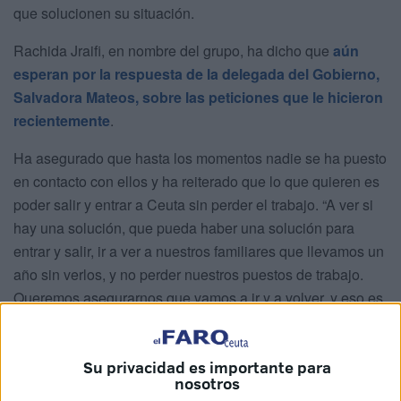
que solucionen su situación.
Rachida Jraifi, en nombre del grupo, ha dicho que
aún
esperan por la respuesta de la delegada del Gobierno,
Salvadora Mateos, sobre las peticiones que le hicieron
recientemente
.
Ha asegurado que hasta los momentos nadie se ha puesto
en contacto con ellos y ha reiterado que lo que quieren es
poder salir y entrar a Ceuta sin perder el trabajo. “A ver si
hay una solución, que pueda haber una solución para
entrar y salir, ir a ver a nuestros familiares que llevamos un
año sin verlos, y no perder nuestros puestos de trabajo.
Queremos asegurarnos que vamos a ir y a volver, y eso es
lo que estamos pidiendo, no estamos pidiendo nada más”.
Su privacidad es importante para
nosotros