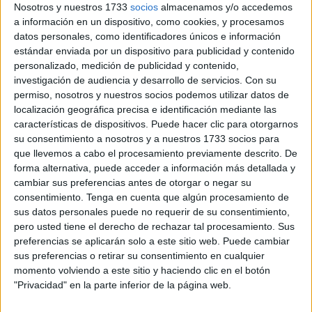
Nosotros y nuestros 1733
socios
almacenamos y/o accedemos
a información en un dispositivo, como cookies, y procesamos
datos personales, como identificadores únicos e información
estándar enviada por un dispositivo para publicidad y contenido
personalizado, medición de publicidad y contenido,
investigación de audiencia y desarrollo de servicios.
Con su
permiso, nosotros y nuestros socios podemos utilizar datos de
localización geográfica precisa e identificación mediante las
características de dispositivos. Puede hacer clic para otorgarnos
su consentimiento a nosotros y a nuestros 1733 socios para
Ha comentado que los afectados por esta situación
que llevemos a cabo el procesamiento previamente descrito. De
esperan que España y
Marruecos
puedan llegar a un
forma alternativa, puede acceder a información más detallada y
acuerdo para que puedan solucionar la situación de los
cambiar sus preferencias antes de otorgar o negar su
transfronterizos. “Nosotros no estamos exigiendo, ni
consentimiento.
Tenga en cuenta que algún procesamiento de
sus datos personales puede no requerir de su consentimiento,
estamos pidiendo nada, son los mínimos derechos los que
pero usted tiene el derecho de rechazar tal procesamiento. Sus
estamos pidiendo. Si se pueden poner de acuerdo entre
preferencias se aplicarán solo a este sitio web. Puede cambiar
ambos países porque ya estamos hartos de tanto esperar,
sus preferencias o retirar su consentimiento en cualquier
de tanta prórroga, de tanto decir que se va a abrir el mes
momento volviendo a este sitio y haciendo clic en el botón
"Privacidad" en la parte inferior de la página web.
que viene, el otro mes, poneros en nuestro lugar, que lo
estamos pasando mal, que nadie va a entender por lo que