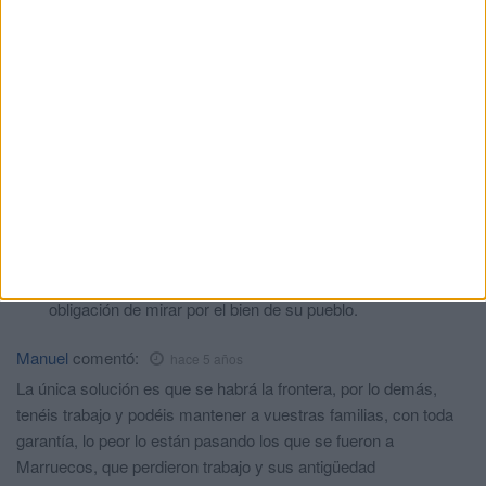
Derechos queremos pues si,ha nadie sea de donde sea del
color que sea la religión que sea ,escucho decirle bien claro y
alto OBLIGACIONES TENEMOS en fin
Mi comentario
comentó:
hace 5 años
Se han aprendido muy bien las leyes y los derechos que
tienen; los mismos que no son capaces de exigir en su
país y como Ud dice, nunca hablan de obligaciones; en ese
aspecto, padecen de amnesia. A ver si abren la frontera
para que se vayan y la cierran definitivamente y que se
busquen alli la vida, que para eso su Mohamed, tiene la
obligación de mirar por el bien de su pueblo.
Manuel
comentó:
hace 5 años
La única solución es que se habrá la frontera, por lo demás,
tenéis trabajo y podéis mantener a vuestras familias, con toda
garantía, lo peor lo están pasando los que se fueron a
Marruecos, que perdieron trabajo y sus antigüedad