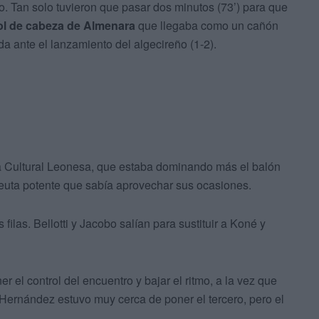
o. Tan solo tuvieron que pasar dos minutos (73’) para que
gol de cabeza de Almenara
que llegaba como un cañón
da ante el lanzamiento del algecireño (1-2).
 la Cultural Leonesa, que estaba dominando más el balón
Ceuta potente que sabía aprovechar sus ocasiones.
las. Bellotti y Jacobo salían para sustituir a Koné y
r el control del encuentro y bajar el ritmo, a la vez que
 Hernández estuvo muy cerca de poner el tercero, pero el