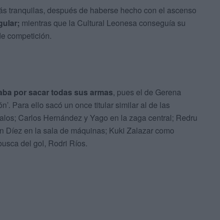
ás tranquilas, después de haberse hecho con el ascenso
gular;
mientras que la Cultural Leonesa conseguía su
de competición.
ba por sacar todas sus armas
, pues el de Gerena
’. Para ello sacó un once titular similar al de las
 palos; Carlos Hernández y Yago en la zaga central; Redru
bén Díez en la sala de máquinas; Kuki Zalazar como
usca del gol, Rodri Ríos.