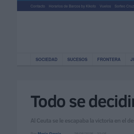
Contacto
Horarios de Barcos by Kikoto
Vuelos
Sorteo Cruz
SOCIEDAD
SUCESOS
FRONTERA
J
Todo se decidi
Al Ceuta se le escapaba la victoria en el 
Por
María García
28/05/2025 - 22:05