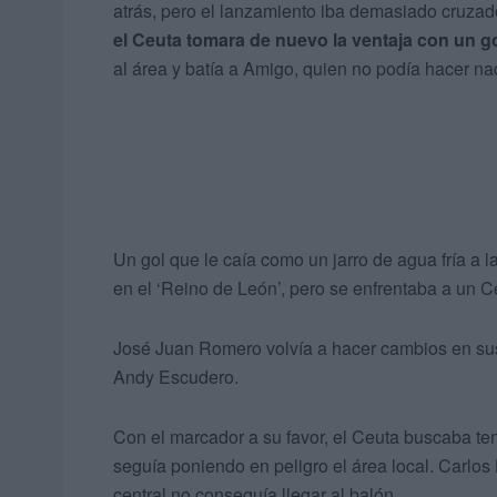
atrás, pero el lanzamiento iba demasiado cruzad
el Ceuta tomara de nuevo la ventaja con un 
al área y batía a Amigo, quien no podía hacer na
Un gol que le caía como un jarro de agua fría a
en el ‘Reino de León’, pero se enfrentaba a un 
José Juan Romero volvía a hacer cambios en sus fi
Andy Escudero.
Con el marcador a su favor, el Ceuta buscaba tene
seguía poniendo en peligro el área local. Carlos
central no conseguía llegar al balón.