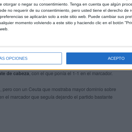
e otorgar o negar su consentimiento.
Tenga en cuenta que algún proc
de no requerir de su consentimiento, pero usted tiene el derecho de r
referencias se aplicarán solo a este sitio web. Puede cambiar sus pref
s un centro de Rodri Ríos, disparaba un balón
alquier momento volviendo a este sitio y haciendo clic en el botón "Pri
s palos. Poco después,
la Cultural Leonesa tuvo la más
 web.
e Vallejo
, pero el cancerbero evitaba que el jugador
ro y los de Raúl Llona no bajaban los brazos.
ÁS OPCIONES
ACEPTO
 que lo había intentado en varia ocasiones, conseguía
te de cabeza
, con el que ponía el 1-1 en el marcador.
do, pero con un Ceuta que mostraba mayor dominio sobre
en el marcador que seguía dejando el partido bastante