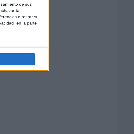
esamiento de sus
echazar tal
erencias o retirar su
vacidad" en la parte