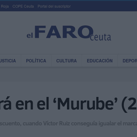
 Roja
COPE Ceuta
Portal del suscriptor
USTICIA
POLÍTICA
CULTURA
EDUCACIÓN
DEPO
rá en el ‘Murube’ (
descuento, cuando Víctor Ruiz conseguía igualar el marc