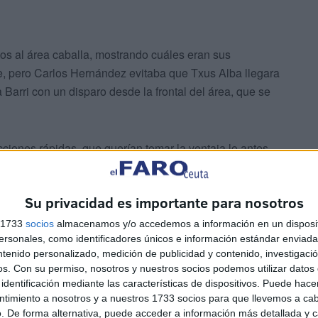
s al área caballa, mostrando cuáles eran sus
lpe, pero Carlos Hernández evitaba que Txus Alba llegara
Barri con un disparo desde la frontal del área, que se
iones rápidas, que querían tomar la ventaja lo antes
taría en el marcador
con un testarazo de Carlos
n’.
Su privacidad es importante para nosotros
pero no conseguía ser contundente en los últimos pases.
s 1733
socios
almacenamos y/o accedemos a información en un disposit
sonales, como identificadores únicos e información estándar enviada 
y desempeñaba un buen rendimiento en tierras leonesas.
ntenido personalizado, medición de publicidad y contenido, investigaci
os.
Con su permiso, nosotros y nuestros socios podemos utilizar datos 
identificación mediante las características de dispositivos. Puede hacer
ntimiento a nosotros y a nuestros 1733 socios para que llevemos a ca
. De forma alternativa, puede acceder a información más detallada y 