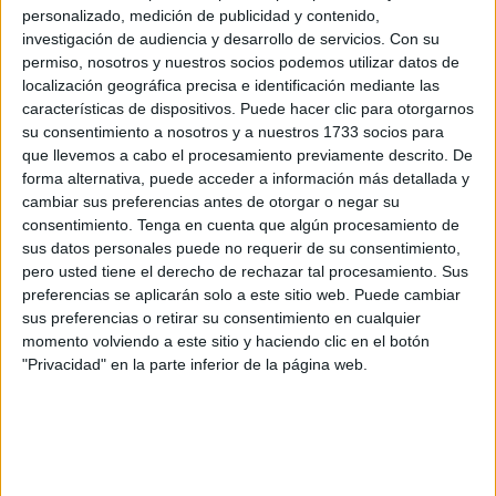
personalizado, medición de publicidad y contenido,
es verdad que todo el que llega a la playa se queda en
investigación de audiencia y desarrollo de servicios.
Con su
Ceuta y que el perímetro fronterizo es un coladero?
permiso, nosotros y nuestros socios podemos utilizar datos de
localización geográfica precisa e identificación mediante las
Pues la verdad, es que no es cierto -esa es la respuesta-,
características de dispositivos. Puede hacer clic para otorgarnos
aunque no le guste al señor y continúe con la típica frase:
su consentimiento a nosotros y a nuestros 1733 socios para
que llevemos a cabo el procesamiento previamente descrito. De
“¡Es que no lo queréis decir la verdad por no alarmar!”.
forma alternativa, puede acceder a información más detallada y
cambiar sus preferencias antes de otorgar o negar su
Es verdad que la niebla se ha convertido en una
consentimiento.
Tenga en cuenta que algún procesamiento de
herramienta que utilizan los inmigrantes para cruzar a
sus datos personales puede no requerir de su consentimiento,
Ceuta.
pero usted tiene el derecho de rechazar tal procesamiento. Sus
preferencias se aplicarán solo a este sitio web. Puede cambiar
Cada día que hay niebla intentan entrar cientos de
sus preferencias o retirar su consentimiento en cualquier
inmigrantes que se arrojan al mar a la espera de conseguir
momento volviendo a este sitio y haciendo clic en el botón
"Privacidad" en la parte inferior de la página web.
pasar, pero en su gran mayoría son auxiliados e
interceptados por los guardias civiles y retornados a su
país de origen con la excepción de los menores.
Cuando los inmigrantes son auxiliados en el mar se