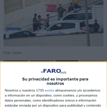
Foto: Quino
A veces opinamos y sacamos conclusiones sin tener ni
Su privacidad es importante para
idea de lo que estamos diciendo. Es una costumbre muy
nosotros
habitual en esta tierra, tan dada a los bulos y al chismorreo
Nosotros y nuestros 1733
socios
almacenamos y/o accedemos
sobre todo si se trata de hablar de inmigración. Sin
a información en un dispositivo, como cookies, y procesamos
embargo, no es tan habitual, que un ciudadano te pregunte
datos personales, como identificadores únicos e información
estándar enviada por un dispositivo para publicidad y contenido
con una afirmación que te deja un poco descolocado: ¿No