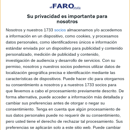
Su privacidad es importante para
nosotros
Nosotros y nuestros 1733
socios
almacenamos y/o accedemos
Imagen de archivo
a información en un dispositivo, como cookies, y procesamos
datos personales, como identificadores únicos e información
estándar enviada por un dispositivo para publicidad y contenido
personalizado, medición de publicidad y contenido,
investigación de audiencia y desarrollo de servicios.
Con su
La presentación de la elástica con la que la AD Ceuta
permiso, nosotros y nuestros socios podemos utilizar datos de
jugará esta temporada tan especial tuvo lugar este viernes
localización geográfica precisa e identificación mediante las
noche en el Parque Marítimo del Mediterráneo. Sin duda,
características de dispositivos. Puede hacer clic para otorgarnos
éste, es uno de los momentos más esperados por todos
su consentimiento a nosotros y a nuestros 1733 socios para
que llevemos a cabo el procesamiento previamente descrito. De
los que sienten los colores de este equipo, junto con la
forma alternativa, puede acceder a información más detallada y
presentación de la campaña de abonos.Precisamente una
cambiar sus preferencias antes de otorgar o negar su
de las notas más destacadas del evento de anoche fue
consentimiento.
Tenga en cuenta que algún procesamiento de
que estuvo abierto a su la afición. El acto se celebró con
sus datos personales puede no requerir de su consentimiento,
pero usted tiene el derecho de rechazar tal procesamiento. Sus
acceso libre, para que todos los que acompañan durante
preferencias se aplicarán solo a este sitio web. Puede cambiar
el año a su equipo no se perdieran ni un detalle, lo