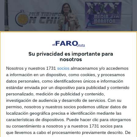
Su privacidad es importante para
nosotros
Nosotros y nuestros 1731
socios
almacenamos y/o accedemos
a información en un dispositivo, como cookies, y procesamos
datos personales, como identificadores únicos e información
Imagen cedida
estándar enviada por un dispositivo para publicidad y contenido
personalizado, medición de publicidad y contenido,
investigación de audiencia y desarrollo de servicios.
Con su
permiso, nosotros y nuestros socios podemos utilizar datos de
La esperada vuelta de la ‘XXX
Media Maratón de Ceuta
’
localización geográfica precisa e identificación mediante las
se pondrá en marcha este domingo a las 09:00 horas. En
características de dispositivos. Puede hacer clic para otorgarnos
su consentimiento a nosotros y a nuestros 1731 socios para
esta ocasión, 170 serán los participantes que estarán en la
que llevemos a cabo el procesamiento previamente descrito. De
línea de meta con ganas de intentar conseguir los primeros