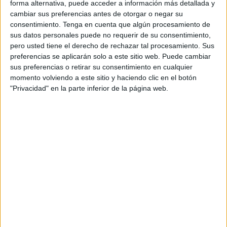
forma alternativa, puede acceder a información más detallada y
puestos.
cambiar sus preferencias antes de otorgar o negar su
consentimiento.
Tenga en cuenta que algún procesamiento de
Cabe recordar que las 150 plazas que abrió el
ICD
se
sus datos personales puede no requerir de su consentimiento,
agotaron en un solo día, por lo que
se amplió en 20
pero usted tiene el derecho de rechazar tal procesamiento. Sus
preferencias se aplicarán solo a este sitio web. Puede cambiar
plazas más
que también se acabaron a los pocos minutos.
sus preferencias o retirar su consentimiento en cualquier
momento volviendo a este sitio y haciendo clic en el botón
Una prueba distinta de arriba a abajo y con un recorrido
"Privacidad" en la parte inferior de la página web.
“innovador”, puesto que toda la carrera se efectuará por el
centro de la ciudad,
con salida y meta en las Murallas
Reales.
El objetivo es que los participantes se sientan respaldados
durante toda la
competición
, de ahí que se haya optado
en esta edición porque los deportistas lleguen hasta el
cementerio y completen dos vueltas al circuito,
descartando llegar hasta Benzú como sucedía en
ocasiones anteriores. En el caso de la prueba junior los
corredores únicamente deberán realizar un recorrido de 6