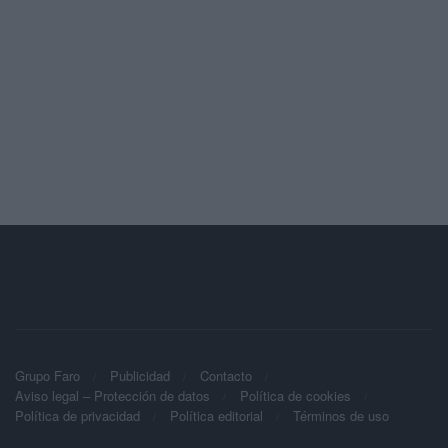
Grupo Faro
Publicidad
Contacto
Aviso legal – Protección de datos
Política de cookies
Política de privacidad
Política editorial
Términos de uso